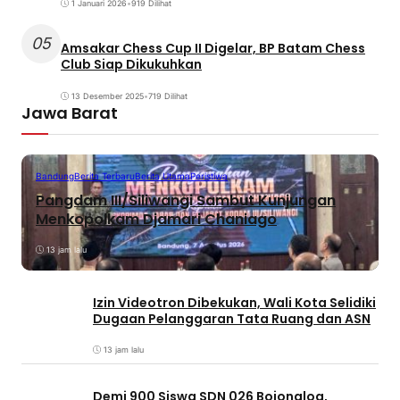
1 Januari 2026
•
919 Dilihat
05
Amsakar Chess Cup II Digelar, BP Batam Chess
Club Siap Dikukuhkan
13 Desember 2025
•
719 Dilihat
Jawa Barat
Bandung
Berita Terbaru
Berita Utama
Peristiwa
Pangdam III/Siliwangi Sambut Kunjungan
Menkopolkam Djamari Chaniago
13 jam lalu
Izin Videotron Dibekukan, Wali Kota Selidiki
Dugaan Pelanggaran Tata Ruang dan ASN
13 jam lalu
Demi 900 Siswa SDN 026 Bojongloa,