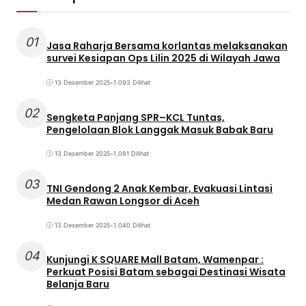
01
Jasa Raharja Bersama korlantas melaksanakan
survei Kesiapan Ops Lilin 2025 di Wilayah Jawa
13 Desember 2025
•
1.093 Dilihat
02
Sengketa Panjang SPR–KCL Tuntas,
Pengelolaan Blok Langgak Masuk Babak Baru
13 Desember 2025
•
1.081 Dilihat
03
TNI Gendong 2 Anak Kembar, Evakuasi Lintasi
Medan Rawan Longsor di Aceh
13 Desember 2025
•
1.040 Dilihat
04
Kunjungi K SQUARE Mall Batam, Wamenpar :
Perkuat Posisi Batam sebagai Destinasi Wisata
Belanja Baru