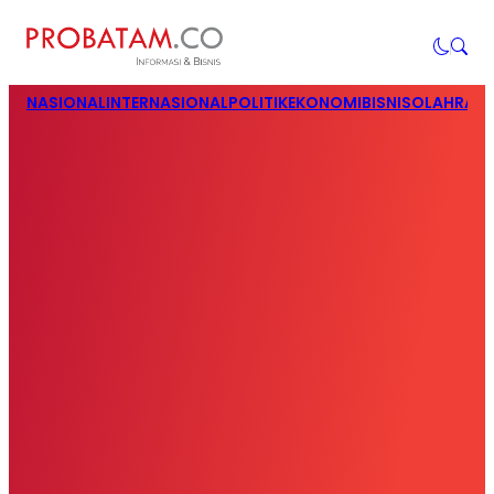
NASIONAL
INTERNASIONAL
POLITIK
EKONOMI
BISNIS
OLAHRAG