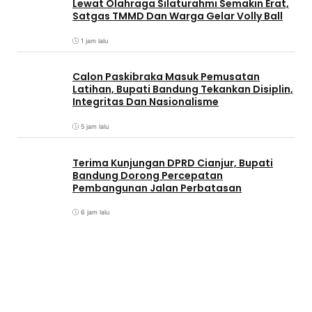
Lewat Olahraga Silaturahmi Semakin Erat,
Satgas TMMD Dan Warga Gelar Volly Ball
1 jam lalu
Calon Paskibraka Masuk Pemusatan
Latihan, Bupati Bandung Tekankan Disiplin,
Integritas Dan Nasionalisme
5 jam lalu
Terima Kunjungan DPRD Cianjur, Bupati
Bandung Dorong Percepatan
Pembangunan Jalan Perbatasan
6 jam lalu