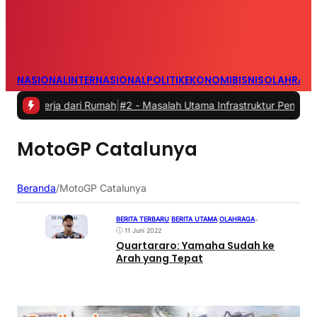
NASIONAL
INTERNASIONAL
POLITIK
EKONOMI
BISNIS
OLAHRAG
ekerja dari Rumah
|
#2 -
Masalah Utama Infrastruktur Pengisian Daya 
MotoGP Catalunya
Beranda
/
MotoGP Catalunya
BERITA TERBARU
|
BERITA UTAMA
|
OLAHRAGA
•
11 Juni 2022
Quartararo: Yamaha Sudah ke
Arah yang Tepat