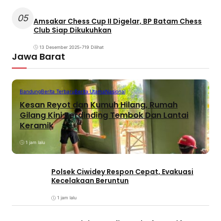
05
Amsakar Chess Cup II Digelar, BP Batam Chess
Club Siap Dikukuhkan
13 Desember 2025
•
719 Dilihat
Jawa Barat
Bandung
Berita Terbaru
Berita Utama
Nasional
Kesan Reyot dan Kumuh Hilang, Rumah
Gilang Kini Berdinding Tembok Dan Lantai
Keramik
1 jam lalu
Polsek Ciwidey Respon Cepat, Evakuasi
Kecelakaan Beruntun
1 jam lalu