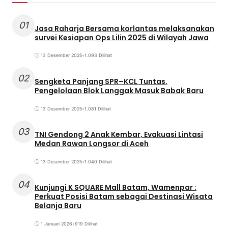
01
Jasa Raharja Bersama korlantas melaksanakan
survei Kesiapan Ops Lilin 2025 di Wilayah Jawa
13 Desember 2025
•
1.093 Dilihat
02
Sengketa Panjang SPR–KCL Tuntas,
Pengelolaan Blok Langgak Masuk Babak Baru
13 Desember 2025
•
1.081 Dilihat
03
TNI Gendong 2 Anak Kembar, Evakuasi Lintasi
Medan Rawan Longsor di Aceh
13 Desember 2025
•
1.040 Dilihat
04
Kunjungi K SQUARE Mall Batam, Wamenpar :
Perkuat Posisi Batam sebagai Destinasi Wisata
Belanja Baru
1 Januari 2026
•
919 Dilihat