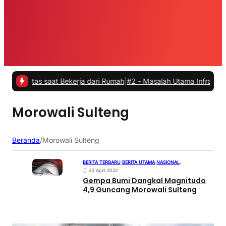
itas saat Bekerja dari Rumah
|
#2 -
Masalah Utama Infrastruktur Pen
Morowali Sulteng
Beranda
/
Morowali Sulteng
BERITA TERBARU
|
BERITA UTAMA
|
NASIONAL
•
23 April 2022
Gempa Bumi Dangkal Magnitudo
4,9 Guncang Morowali Sulteng