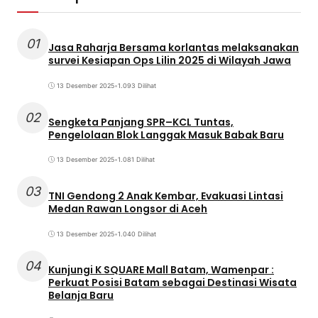
01
Jasa Raharja Bersama korlantas melaksanakan
survei Kesiapan Ops Lilin 2025 di Wilayah Jawa
13 Desember 2025
•
1.093 Dilihat
02
Sengketa Panjang SPR–KCL Tuntas,
Pengelolaan Blok Langgak Masuk Babak Baru
13 Desember 2025
•
1.081 Dilihat
03
TNI Gendong 2 Anak Kembar, Evakuasi Lintasi
Medan Rawan Longsor di Aceh
13 Desember 2025
•
1.040 Dilihat
04
Kunjungi K SQUARE Mall Batam, Wamenpar :
Perkuat Posisi Batam sebagai Destinasi Wisata
Belanja Baru