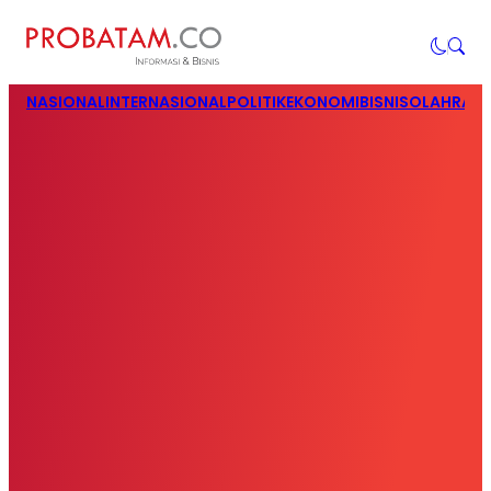
NASIONAL
INTERNASIONAL
POLITIK
EKONOMI
BISNIS
OLAHRAG