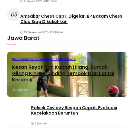
1 Januari 2026
•
919 Dilihat
05
Amsakar Chess Cup II Digelar, BP Batam Chess
Club Siap Dikukuhkan
13 Desember 2025
•
719 Dilihat
Jawa Barat
Bandung
Berita Terbaru
Berita Utama
Nasional
Kesan Reyot dan Kumuh Hilang, Rumah
Gilang Kini Berdinding Tembok Dan Lantai
Keramik
9 jam lalu
Polsek Ciwidey Respon Cepat, Evakuasi
Kecelakaan Beruntun
9 jam lalu