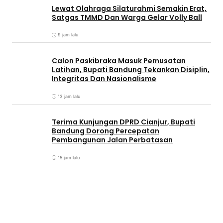
Lewat Olahraga Silaturahmi Semakin Erat,
Satgas TMMD Dan Warga Gelar Volly Ball
9 jam lalu
Calon Paskibraka Masuk Pemusatan
Latihan, Bupati Bandung Tekankan Disiplin,
Integritas Dan Nasionalisme
13 jam lalu
Terima Kunjungan DPRD Cianjur, Bupati
Bandung Dorong Percepatan
Pembangunan Jalan Perbatasan
15 jam lalu