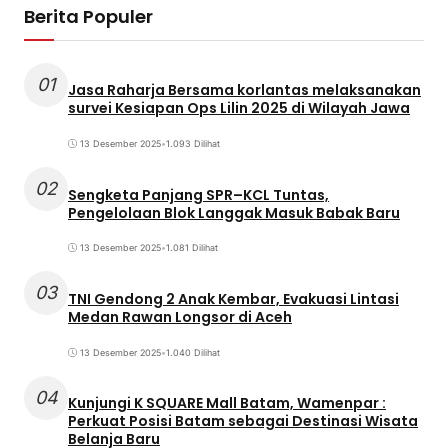
Berita Populer
01
Jasa Raharja Bersama korlantas melaksanakan
survei Kesiapan Ops Lilin 2025 di Wilayah Jawa
13 Desember 2025
•
1.093 Dilihat
02
Sengketa Panjang SPR–KCL Tuntas,
Pengelolaan Blok Langgak Masuk Babak Baru
13 Desember 2025
•
1.081 Dilihat
03
TNI Gendong 2 Anak Kembar, Evakuasi Lintasi
Medan Rawan Longsor di Aceh
13 Desember 2025
•
1.040 Dilihat
04
Kunjungi K SQUARE Mall Batam, Wamenpar :
Perkuat Posisi Batam sebagai Destinasi Wisata
Belanja Baru