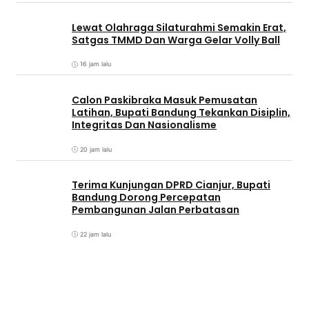
Lewat Olahraga Silaturahmi Semakin Erat,
Satgas TMMD Dan Warga Gelar Volly Ball
16 jam lalu
Calon Paskibraka Masuk Pemusatan
Latihan, Bupati Bandung Tekankan Disiplin,
Integritas Dan Nasionalisme
20 jam lalu
Terima Kunjungan DPRD Cianjur, Bupati
Bandung Dorong Percepatan
Pembangunan Jalan Perbatasan
22 jam lalu