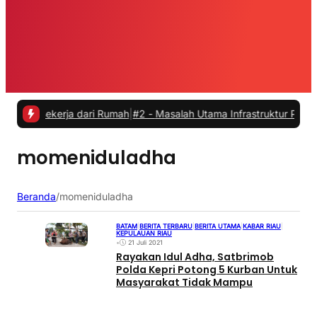
t Bekerja dari Rumah
|
#2 -
Masalah Utama Infrastruktur Pengisian Da
momeniduladha
Beranda
/
momeniduladha
BATAM
|
BERITA TERBARU
|
BERITA UTAMA
|
KABAR RIAU
|
KEPULAUAN RIAU
•
21 Juli 2021
Rayakan Idul Adha, Satbrimob
Polda Kepri Potong 5 Kurban Untuk
Masyarakat Tidak Mampu