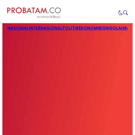
NASIONAL
INTERNASIONAL
POLITIK
EKONOMI
BISNIS
OLAHRAG