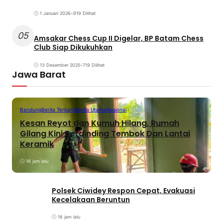
1 Januari 2026
•
919 Dilihat
05
Amsakar Chess Cup II Digelar, BP Batam Chess
Club Siap Dikukuhkan
13 Desember 2025
•
719 Dilihat
Jawa Barat
Bandung
Berita Terbaru
Berita Utama
Nasional
Kesan Reyot dan Kumuh Hilang, Rumah
Gilang Kini Berdinding Tembok Dan Lantai
Keramik
16 jam lalu
Polsek Ciwidey Respon Cepat, Evakuasi
Kecelakaan Beruntun
16 jam lalu