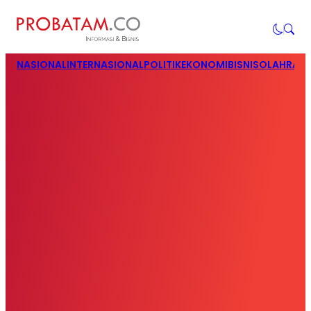
NASIONAL
INTERNASIONAL
POLITIK
EKONOMI
BISNIS
OLAHRAG