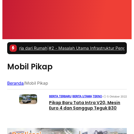
kerja dari Rumah
|
#2 -
Masalah Utama Infrastruktur Pengisian Daya u
Mobil Pikap
Beranda
/
Mobil Pikap
BERITA TERBARU
|
BERITA UTAMA
|
TEKNO
•
5 Oktober 2022
Pikap Baru Tata Intra V20, Mesin
Euro 4 dan Sanggup Teguk B30