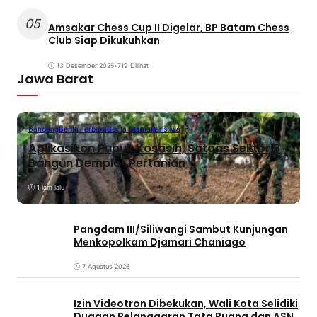
05
Amsakar Chess Cup II Digelar, BP Batam Chess
Club Siap Dikukuhkan
13 Desember 2025
•
719 Dilihat
Jawa Barat
Bandung
Berita Terbaru
Berita Utama
Peristiwa
Aplikasikan Pupuk Kosasih, Satgas Sektor 8
Bangun Demplot Pertanian
1 jam lalu
Pangdam III/Siliwangi Sambut Kunjungan
Menkopolkam Djamari Chaniago
7 Agustus 2026
Izin Videotron Dibekukan, Wali Kota Selidiki
Dugaan Pelanggaran Tata Ruang dan ASN