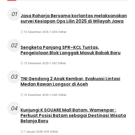
01
Jasa Raharja Bersama korlantas melaksanakan
survei Kesiapan Ops Lilin 2025 di Wilayah Jawa
13 Desember 2025
•
1.094 Dilihat
02
Sengketa Panjang SPR–KCL Tuntas,
Pengelolaan Blok Langgak Masuk Babak Baru
13 Desember 2025
•
1.081 Dilihat
03
TNI Gendong 2 Anak Kembar, Evakuasi Lintasi
Medan Rawan Longsor di Aceh
13 Desember 2025
•
1.040 Dilihat
04
Kunjungi K SQUARE Mall Batam, Wamenpar :
Perkuat Posisi Batam sebagai Destinasi Wisata
Belanja Baru
1 Januari 2026
•
919 Dilihat