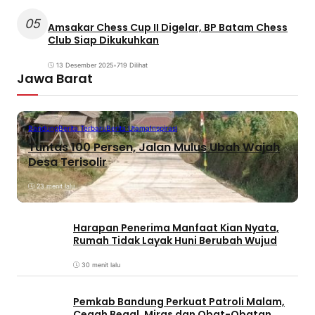
05
Amsakar Chess Cup II Digelar, BP Batam Chess
Club Siap Dikukuhkan
13 Desember 2025
•
719 Dilihat
Jawa Barat
Bandung
Berita Terbaru
Berita Utama
Inspirasi
Tuntas 100 Persen, Jalan Mulus Ubah Wajah
Desa Terisolir
23 menit lalu
Harapan Penerima Manfaat Kian Nyata,
Rumah Tidak Layak Huni Berubah Wujud
30 menit lalu
Pemkab Bandung Perkuat Patroli Malam,
Cegah Begal, Miras dan Obat-Obatan