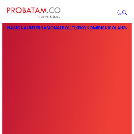
NASIONAL
INTERNASIONAL
POLITIK
EKONOMI
BISNIS
OLAHRAG