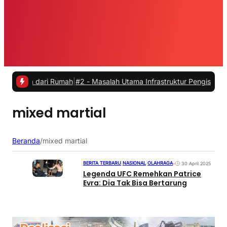
rja dari Rumah
|
#2 -
Masalah Utama Infrastruktur Pengisian Daya untu
mixed martial
Beranda
/
mixed martial
BERITA TERBARU
|
NASIONAL
|
OLAHRAGA
•
30 April 2025
Legenda UFC Remehkan Patrice
Evra: Dia Tak Bisa Bertarung