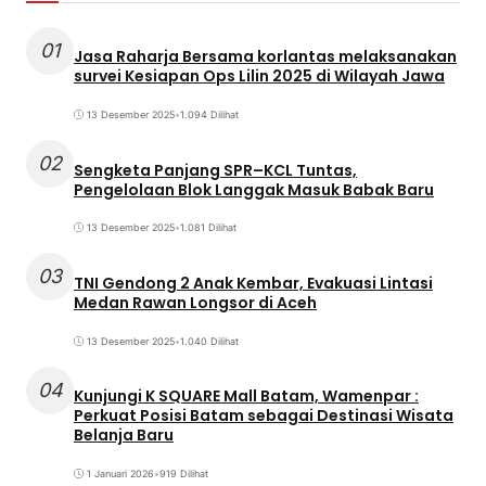
01
Jasa Raharja Bersama korlantas melaksanakan
survei Kesiapan Ops Lilin 2025 di Wilayah Jawa
13 Desember 2025
•
1.094 Dilihat
02
Sengketa Panjang SPR–KCL Tuntas,
Pengelolaan Blok Langgak Masuk Babak Baru
13 Desember 2025
•
1.081 Dilihat
03
TNI Gendong 2 Anak Kembar, Evakuasi Lintasi
Medan Rawan Longsor di Aceh
13 Desember 2025
•
1.040 Dilihat
04
Kunjungi K SQUARE Mall Batam, Wamenpar :
Perkuat Posisi Batam sebagai Destinasi Wisata
Belanja Baru
1 Januari 2026
•
919 Dilihat