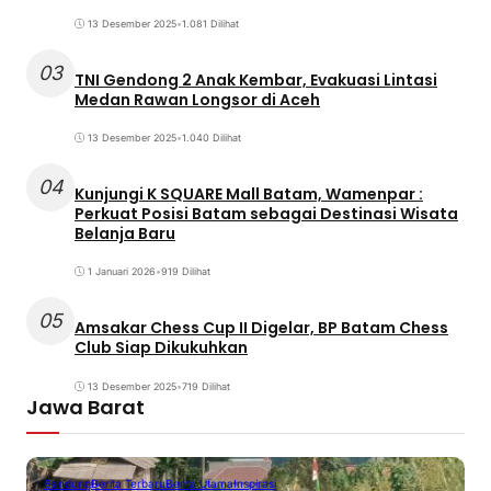
13 Desember 2025
•
1.081 Dilihat
03
TNI Gendong 2 Anak Kembar, Evakuasi Lintasi
Medan Rawan Longsor di Aceh
13 Desember 2025
•
1.040 Dilihat
04
Kunjungi K SQUARE Mall Batam, Wamenpar :
Perkuat Posisi Batam sebagai Destinasi Wisata
Belanja Baru
1 Januari 2026
•
919 Dilihat
05
Amsakar Chess Cup II Digelar, BP Batam Chess
Club Siap Dikukuhkan
13 Desember 2025
•
719 Dilihat
Jawa Barat
Bandung
Berita Terbaru
Berita Utama
Inspirasi