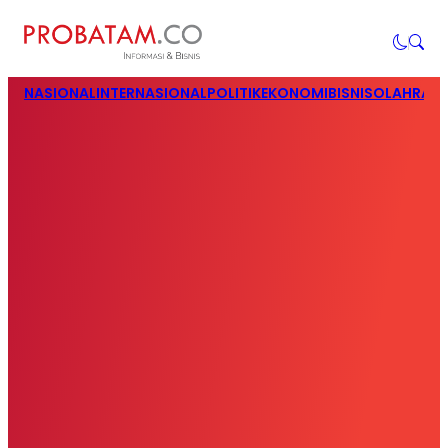
NASIONAL
INTERNASIONAL
POLITIK
EKONOMI
BISNIS
OLAHRAG