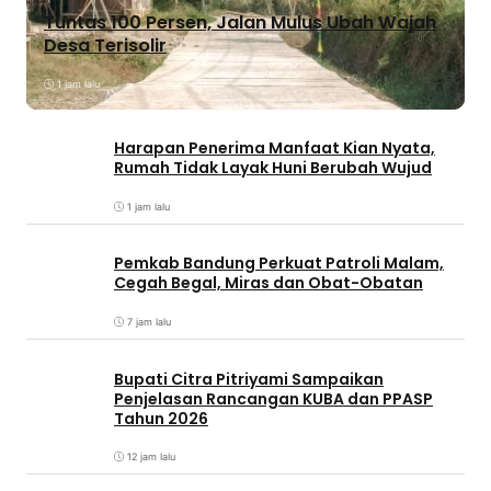
Tuntas 100 Persen, Jalan Mulus Ubah Wajah
Desa Terisolir
1 jam lalu
Harapan Penerima Manfaat Kian Nyata,
Rumah Tidak Layak Huni Berubah Wujud
1 jam lalu
Pemkab Bandung Perkuat Patroli Malam,
Cegah Begal, Miras dan Obat-Obatan
7 jam lalu
Bupati Citra Pitriyami Sampaikan
Penjelasan Rancangan KUBA dan PPASP
Tahun 2026
12 jam lalu