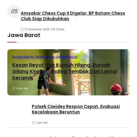
05
Amsakar Chess Cup II Digelar, BP Batam Chess
Club Siap Dikukuhkan
13 Desember 2025
•
719 Dilihat
Jawa Barat
Bandung
Berita Terbaru
Berita Utama
Nasional
Kesan Reyot dan Kumuh Hilang, Rumah
Gilang Kini Berdinding Tembok Dan Lantai
Keramik
2 jam lalu
Polsek Ciwidey Respon Cepat, Evakuasi
Kecelakaan Beruntun
2 jam lalu