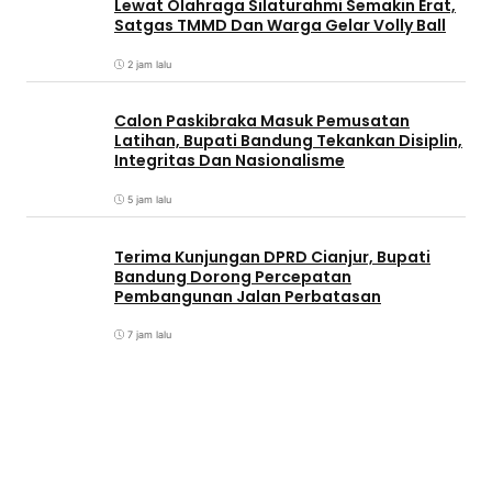
Lewat Olahraga Silaturahmi Semakin Erat,
Satgas TMMD Dan Warga Gelar Volly Ball
2 jam lalu
Calon Paskibraka Masuk Pemusatan
Latihan, Bupati Bandung Tekankan Disiplin,
Integritas Dan Nasionalisme
5 jam lalu
Terima Kunjungan DPRD Cianjur, Bupati
Bandung Dorong Percepatan
Pembangunan Jalan Perbatasan
7 jam lalu