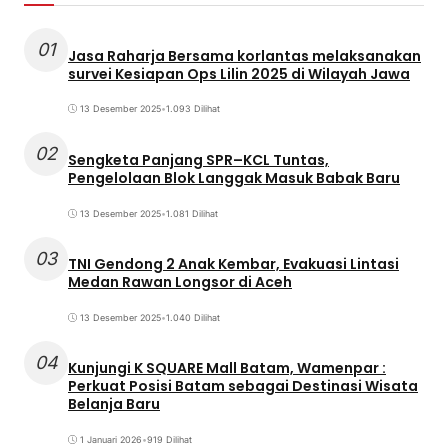
01
Jasa Raharja Bersama korlantas melaksanakan
survei Kesiapan Ops Lilin 2025 di Wilayah Jawa
13 Desember 2025
•
1.093 Dilihat
02
Sengketa Panjang SPR–KCL Tuntas,
Pengelolaan Blok Langgak Masuk Babak Baru
13 Desember 2025
•
1.081 Dilihat
03
TNI Gendong 2 Anak Kembar, Evakuasi Lintasi
Medan Rawan Longsor di Aceh
13 Desember 2025
•
1.040 Dilihat
04
Kunjungi K SQUARE Mall Batam, Wamenpar :
Perkuat Posisi Batam sebagai Destinasi Wisata
Belanja Baru
1 Januari 2026
•
919 Dilihat