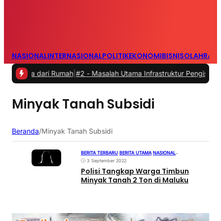
NASIONAL
INTERNASIONAL
POLITIK
EKONOMI
BISNIS
OLAHRAG
erja dari Rumah
|
#2 -
Masalah Utama Infrastruktur Pengisian Daya unt
Minyak Tanah Subsidi
Beranda
/
Minyak Tanah Subsidi
BERITA TERBARU
|
BERITA UTAMA
|
NASIONAL
•
3 September 2022
Polisi Tangkap Warga Timbun
Minyak Tanah 2 Ton di Maluku