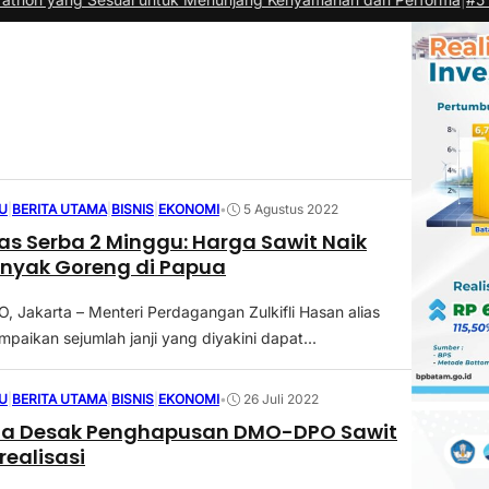
U
|
BERITA UTAMA
|
BISNIS
|
EKONOMI
•
5 Agustus 2022
has Serba 2 Minggu: Harga Sawit Naik
inyak Goreng di Papua
Jakarta – Menteri Perdagangan Zulkifli Hasan alias
paikan sejumlah janji yang diyakini dapat...
U
|
BERITA UTAMA
|
BISNIS
|
EKONOMI
•
26 Juli 2022
a Desak Penghapusan DMO-DPO Sawit
realisasi