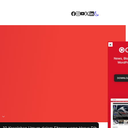
×
an Umum dalam Fitness yang Harus Dihindari untuk Hasil Maksimal