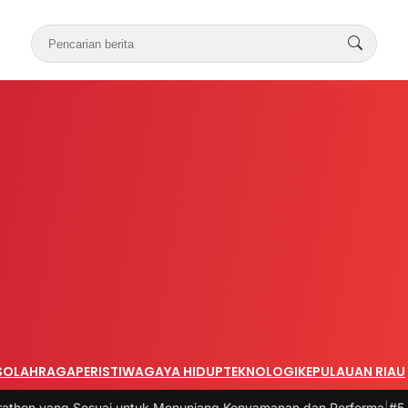
S
OLAHRAGA
PERISTIWA
GAYA HIDUP
TEKNOLOGI
KEPULAUAN RIAU
 Sesuai untuk Menunjang Kenyamanan dan Performa
|
#5 -
10 Kesalah