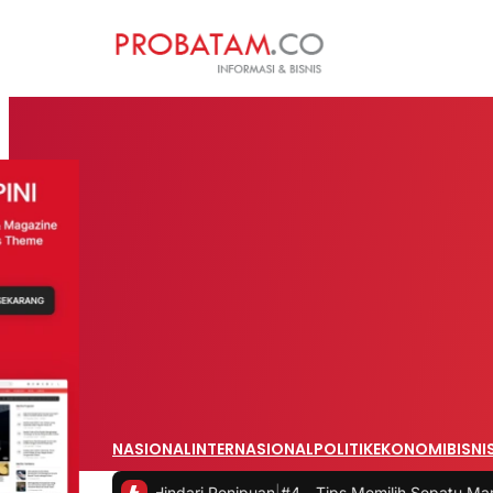
NASIONAL
INTERNASIONAL
POLITIK
EKONOMI
BISNI
ijak dan Hindari Penipuan
|
#4 -
Tips Memilih Sepatu Marathon yang