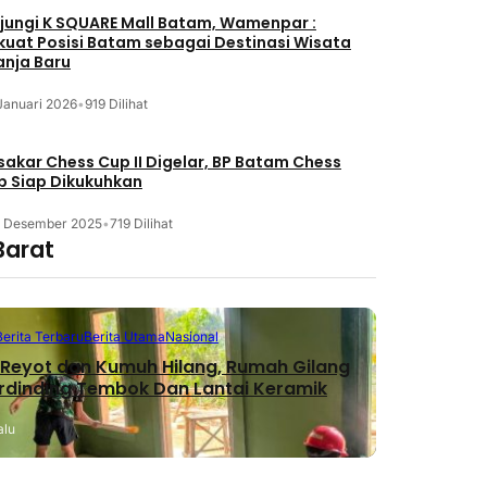
jungi K SQUARE Mall Batam, Wamenpar :
kuat Posisi Batam sebagai Destinasi Wisata
anja Baru
Januari 2026
•
919 Dilihat
akar Chess Cup II Digelar, BP Batam Chess
b Siap Dikukuhkan
3 Desember 2025
•
719 Dilihat
Barat
Berita Terbaru
Berita Utama
Nasional
Reyot dan Kumuh Hilang, Rumah Gilang
erdinding Tembok Dan Lantai Keramik
alu