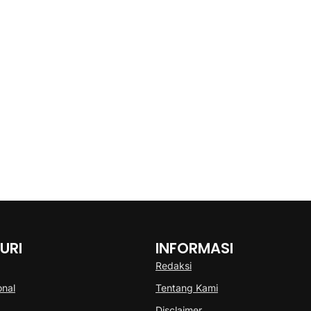
URI
INFORMASI
Redaksi
onal
Tentang Kami
Disclaimer