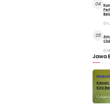
04
Kun
Per
Bel
1 
05
Ams
Clu
1
Jawa 
Bandung
Kesan 
Kini B
6 jam l