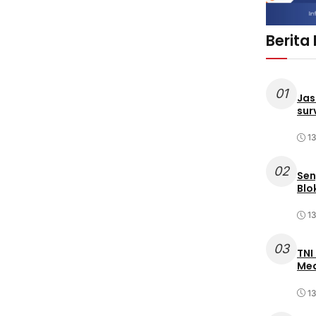
Berita
01
Jas
sur
1
02
Sen
Blo
1
03
TNI
Med
1