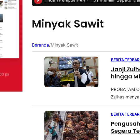
Minyak Sawit
Beranda
/
Minyak Sawit
BERITA TERBAR
Janji Zul
hingga M
PROBATAM.CO, 
Zulhas menyam
BERITA TERBAR
Pengusah
Segera Te