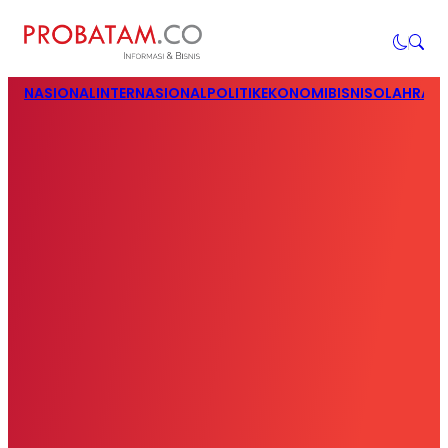
NASIONAL
INTERNASIONAL
POLITIK
EKONOMI
BISNIS
OLAHRAG