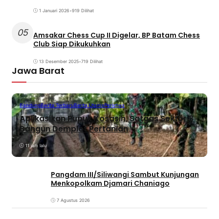
1 Januari 2026
•
919 Dilihat
05
Amsakar Chess Cup II Digelar, BP Batam Chess
Club Siap Dikukuhkan
13 Desember 2025
•
719 Dilihat
Jawa Barat
Bandung
Berita Terbaru
Berita Utama
Peristiwa
Aplikasikan Pupuk Kosasih, Satgas Sektor 8
Bangun Demplot Pertanian
11 jam lalu
Pangdam III/Siliwangi Sambut Kunjungan
Menkopolkam Djamari Chaniago
7 Agustus 2026