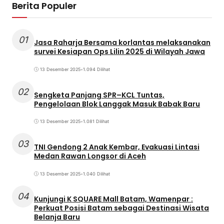
Berita Populer
01
Jasa Raharja Bersama korlantas melaksanakan
survei Kesiapan Ops Lilin 2025 di Wilayah Jawa
13 Desember 2025
•
1.094 Dilihat
02
Sengketa Panjang SPR–KCL Tuntas,
Pengelolaan Blok Langgak Masuk Babak Baru
13 Desember 2025
•
1.081 Dilihat
03
TNI Gendong 2 Anak Kembar, Evakuasi Lintasi
Medan Rawan Longsor di Aceh
13 Desember 2025
•
1.040 Dilihat
04
Kunjungi K SQUARE Mall Batam, Wamenpar :
Perkuat Posisi Batam sebagai Destinasi Wisata
Belanja Baru