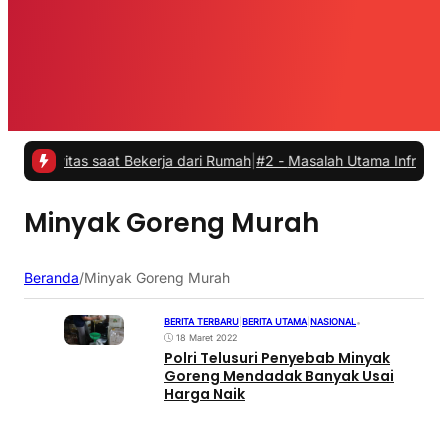
vitas saat Bekerja dari Rumah
|
#2 -
Masalah Utama Infrastruktur Pe
Minyak Goreng Murah
Beranda
/
Minyak Goreng Murah
BERITA TERBARU
|
BERITA UTAMA
|
NASIONAL
•
18 Maret 2022
Polri Telusuri Penyebab Minyak
Goreng Mendadak Banyak Usai
Harga Naik