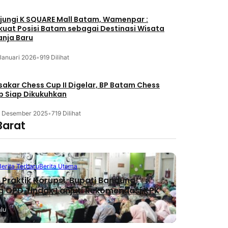
jungi K SQUARE Mall Batam, Wamenpar :
kuat Posisi Batam sebagai Destinasi Wisata
anja Baru
Januari 2026
•
919 Dilihat
akar Chess Cup II Digelar, BP Batam Chess
b Siap Dikukuhkan
3 Desember 2025
•
719 Dilihat
Barat
Berita Terbaru
Berita Utama
Praktik Korupsi, Bupati Bandung
 OPD Tindak Lanjuti Rekomendasi KPK
alu