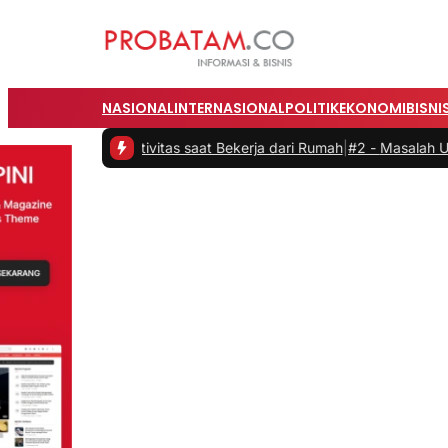
NASIONAL
INTERNASIONAL
POLITIK
EKONOMI
BISNI
an Produktivitas saat Bekerja dari Rumah
|
#2 -
Masalah Utama Infras