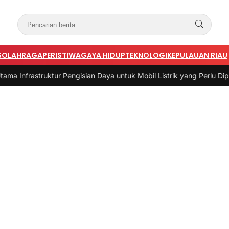
S
OLAHRAGA
PERISTIWA
GAYA HIDUP
TEKNOLOGI
KEPULAUAN RIAU
truktur Pengisian Daya untuk Mobil Listrik yang Perlu Diperhatikan
|