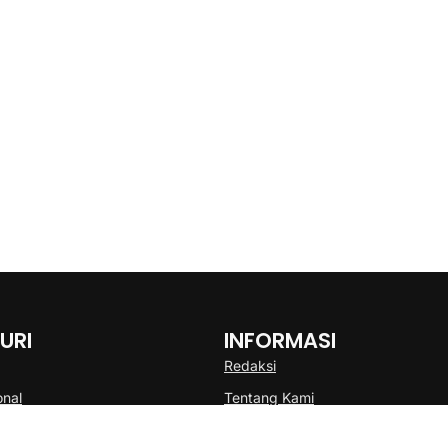
URI
INFORMASI
Redaksi
onal
Tentang Kami
Disclaimer