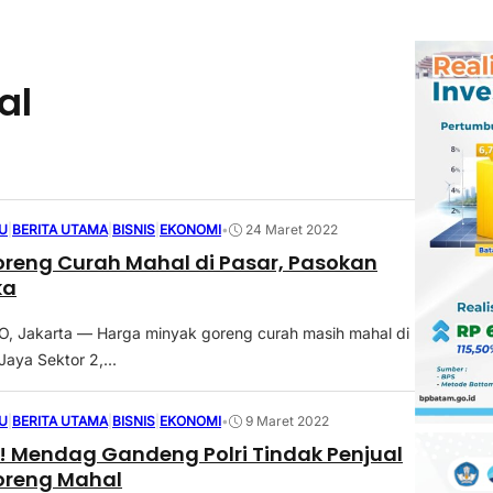
al
U
|
BERITA UTAMA
|
BISNIS
|
EKONOMI
•
24 Maret 2022
reng Curah Mahal di Pasar, Pasokan
ka
 Jakarta — Harga minyak goreng curah masih mahal di
Jaya Sektor 2,...
U
|
BERITA UTAMA
|
BISNIS
|
EKONOMI
•
9 Maret 2022
! Mendag Gandeng Polri Tindak Penjual
oreng Mahal