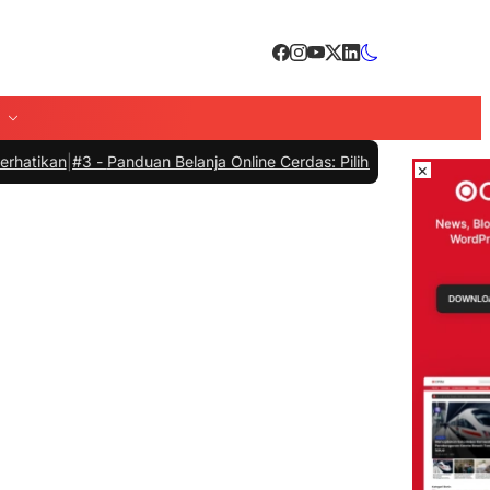
#3 -
Panduan Belanja Online Cerdas: Pilih Produk dengan Bijak dan 
×