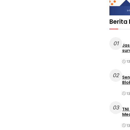
Berita
01
Jas
sur
1
02
Sen
Blo
1
03
TNI
Med
1