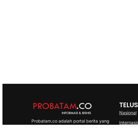
TELUS
Nasional
Probatam.co adalah portal berita yang
Internasi
menyajikan informasi terbaru seputar dan
Bisnis
Kepulauan Riau, Nasional maupun