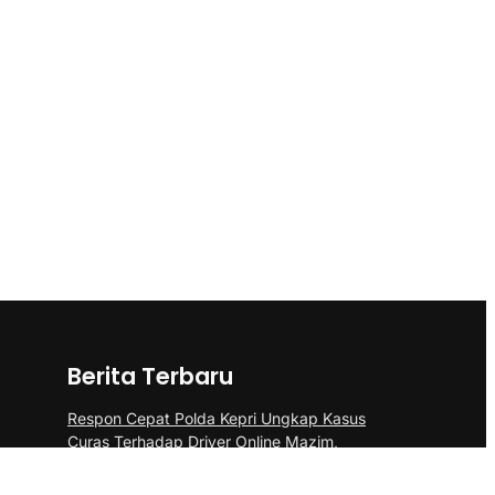
Berita Terbaru
Respon Cepat Polda Kepri Ungkap Kasus
Curas Terhadap Driver Online Mazim,
Pelaku Ditangkap