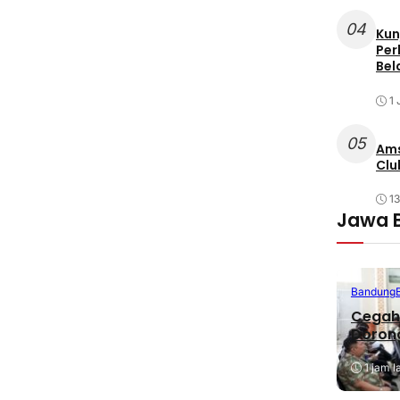
04
Kun
Per
Bel
1 
05
Ams
Clu
1
Jawa 
Bandung
Cegah 
Dorong
1 jam l