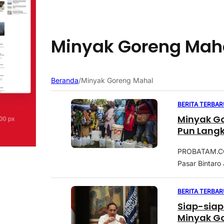
Minyak Goreng Mah
Beranda
/
Minyak Goreng Mahal
BERITA TERBAR
Minyak Go
Pun Lang
PROBATAM.CO,
Pasar Bintaro 
BERITA TERBAR
Siap-siap
Minyak G