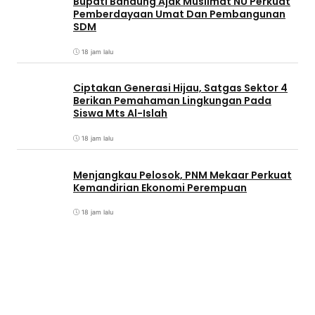
Bupati Bandung Ajak Muslimat NU Perkuat
Pemberdayaan Umat Dan Pembangunan
SDM
18 jam lalu
Ciptakan Generasi Hijau, Satgas Sektor 4
Berikan Pemahaman Lingkungan Pada
Siswa Mts Al-Islah
18 jam lalu
Menjangkau Pelosok, PNM Mekaar Perkuat
Kemandirian Ekonomi Perempuan
18 jam lalu