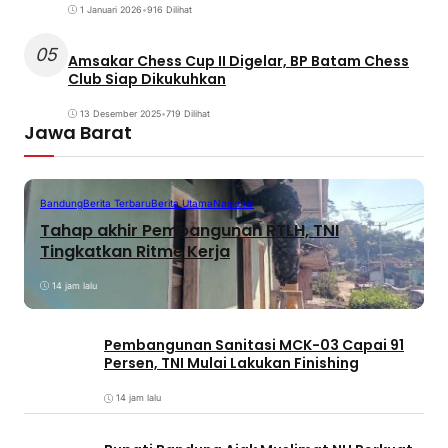
1 Januari 2026
•
916 Dilihat
05
Amsakar Chess Cup II Digelar, BP Batam Chess
Club Siap Dikukuhkan
13 Desember 2025
•
719 Dilihat
Jawa Barat
Bandung
Berita Terbaru
Berita Utama
Nasional
Tahap akhir Pembangunan RTLH, TNI
Tingkatkan Ritme Kerja
14 jam lalu
Pembangunan Sanitasi MCK-03 Capai 91
Persen, TNI Mulai Lakukan Finishing
14 jam lalu