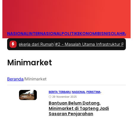
NASIONAL
INTERNASIONAL
POLITIK
EKONOMI
BISNIS
OLAHRAG
Bekerja dari Rumah
|
#2 -
Masalah Utama Infrastruktur Pengisian Daya
Minimarket
Beranda
/
Minimarket
BERITA TERBARU
|
NASIONAL
|
PERISTIWA
•
29 November 2025
Bantuan Belum Datang,
Minimarket di Tapteng Jadi
Sasaran Penjarahan