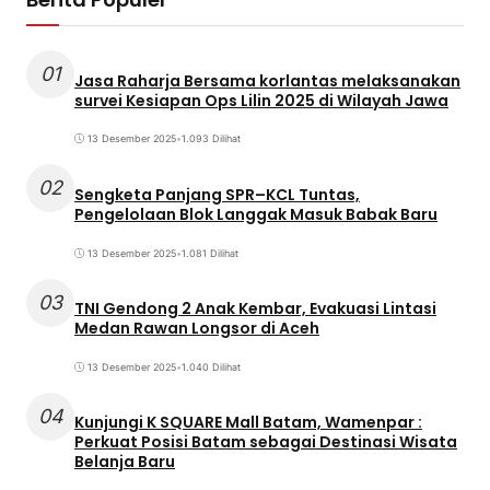
01
Jasa Raharja Bersama korlantas melaksanakan
survei Kesiapan Ops Lilin 2025 di Wilayah Jawa
13 Desember 2025
•
1.093 Dilihat
02
Sengketa Panjang SPR–KCL Tuntas,
Pengelolaan Blok Langgak Masuk Babak Baru
13 Desember 2025
•
1.081 Dilihat
03
TNI Gendong 2 Anak Kembar, Evakuasi Lintasi
Medan Rawan Longsor di Aceh
13 Desember 2025
•
1.040 Dilihat
04
Kunjungi K SQUARE Mall Batam, Wamenpar :
Perkuat Posisi Batam sebagai Destinasi Wisata
Belanja Baru