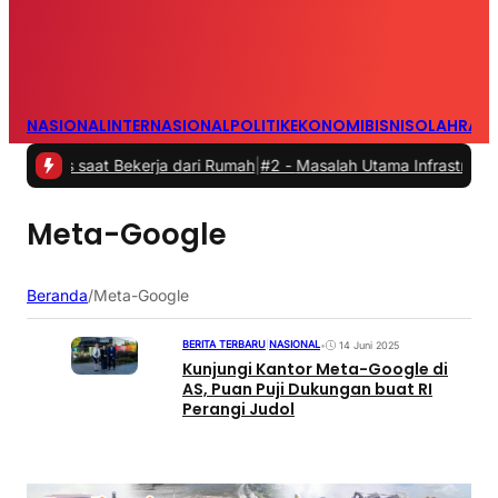
NASIONAL
INTERNASIONAL
POLITIK
EKONOMI
BISNIS
OLAHRAG
tas saat Bekerja dari Rumah
|
#2 -
Masalah Utama Infrastruktur Peng
Meta-Google
Beranda
/
Meta-Google
BERITA TERBARU
|
NASIONAL
•
14 Juni 2025
Kunjungi Kantor Meta-Google di
AS, Puan Puji Dukungan buat RI
Perangi Judol