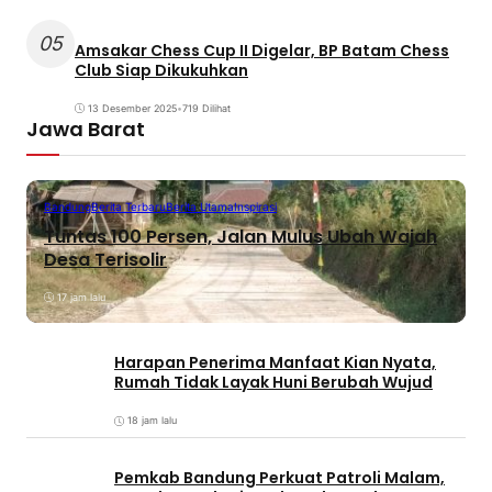
05
Amsakar Chess Cup II Digelar, BP Batam Chess
Club Siap Dikukuhkan
13 Desember 2025
•
719 Dilihat
Jawa Barat
Bandung
Berita Terbaru
Berita Utama
Inspirasi
Tuntas 100 Persen, Jalan Mulus Ubah Wajah
Desa Terisolir
17 jam lalu
Harapan Penerima Manfaat Kian Nyata,
Rumah Tidak Layak Huni Berubah Wujud
18 jam lalu
Pemkab Bandung Perkuat Patroli Malam,