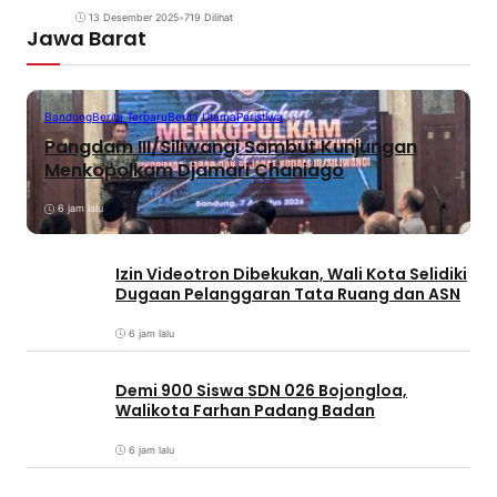
13 Desember 2025
•
719 Dilihat
Jawa Barat
Bandung
Berita Terbaru
Berita Utama
Peristiwa
Pangdam III/Siliwangi Sambut Kunjungan
Menkopolkam Djamari Chaniago
6 jam lalu
Izin Videotron Dibekukan, Wali Kota Selidiki
Dugaan Pelanggaran Tata Ruang dan ASN
6 jam lalu
Demi 900 Siswa SDN 026 Bojongloa,
Walikota Farhan Padang Badan
6 jam lalu