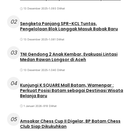
13 Desember 2025
•
1.093 Dilihat
02
Sengketa Panjang SPR–KCL Tuntas,
Pengelolaan Blok Langgak Masuk Babak Baru
13 Desember 2025
•
1.081 Dilihat
03
TNI Gendong 2 Anak Kembar, Evakuasi Lintasi
Medan Rawan Longsor di Aceh
13 Desember 2025
•
1.040 Dilihat
04
Kunjungi K SQUARE Mall Batam, Wamenpar :
Perkuat Posisi Batam sebagai Destinasi Wisata
Belanja Baru
1 Januari 2026
•
919 Dilihat
05
Amsakar Chess Cup II Digelar, BP Batam Chess
Club Siap Dikukuhkan