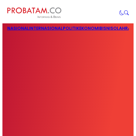
NASIONAL
INTERNASIONAL
POLITIK
EKONOMI
BISNIS
OLAHRAG