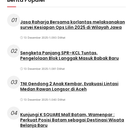
01
Jasa Raharja Bersama korlantas melaksanakan
survei Kesiapan Ops Lilin 2025 di Wilayah Jawa
13 Desember 2025
•
1.093 Dilihat
02
Sengketa Panjang SPR–KCL Tuntas,
Pengelolaan Blok Langgak Masuk Babak Baru
13 Desember 2025
•
1.081 Dilihat
03
TNI Gendong 2 Anak Kembar, Evakuasi Lintasi
Medan Rawan Longsor di Aceh
13 Desember 2025
•
1.040 Dilihat
04
Kunjungi K SQUARE Mall Batam, Wamenpar :
Perkuat Posisi Batam sebagai Destinasi Wisata
Belanja Baru