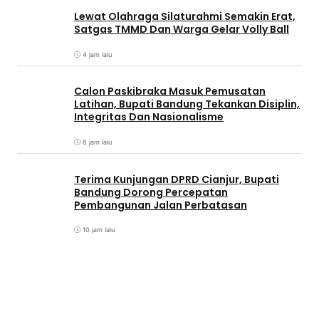
Lewat Olahraga Silaturahmi Semakin Erat,
Satgas TMMD Dan Warga Gelar Volly Ball
4 jam lalu
Calon Paskibraka Masuk Pemusatan
Latihan, Bupati Bandung Tekankan Disiplin,
Integritas Dan Nasionalisme
8 jam lalu
Terima Kunjungan DPRD Cianjur, Bupati
Bandung Dorong Percepatan
Pembangunan Jalan Perbatasan
10 jam lalu