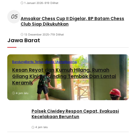
1 Januari 2026
•
919 Dilihat
05
Amsakar Chess Cup II Digelar, BP Batam Chess
Club Siap Dikukuhkan
13 Desember 2025
•
719 Dilihat
Jawa Barat
Bandung
Berita Terbaru
Berita Utama
Nasional
Kesan Reyot dan Kumuh Hilang, Rumah
Gilang Kini Berdinding Tembok Dan Lantai
Keramik
4 jam lalu
Polsek Ciwidey Respon Cepat, Evakuasi
Kecelakaan Beruntun
4 jam lalu