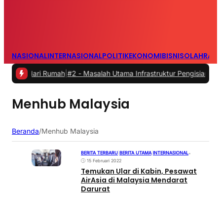
NASIONAL
INTERNASIONAL
POLITIK
EKONOMI
BISNIS
OLAHRAG
a dari Rumah
|
#2 -
Masalah Utama Infrastruktur Pengisian Daya untuk 
Menhub Malaysia
Beranda
/
Menhub Malaysia
BERITA TERBARU
|
BERITA UTAMA
|
INTERNASIONAL
•
15 Februari 2022
Temukan Ular di Kabin, Pesawat
AirAsia di Malaysia Mendarat
Darurat