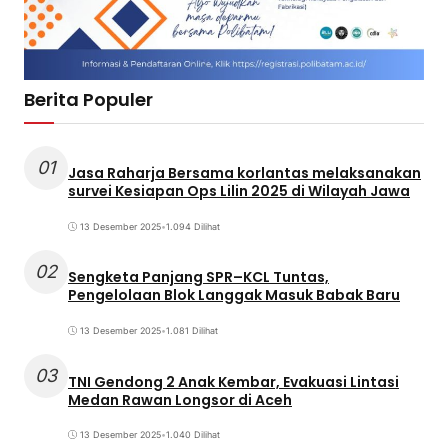
Berita Populer
01
Jasa Raharja Bersama korlantas melaksanakan
survei Kesiapan Ops Lilin 2025 di Wilayah Jawa
13 Desember 2025
•
1.094 Dilihat
02
Sengketa Panjang SPR–KCL Tuntas,
Pengelolaan Blok Langgak Masuk Babak Baru
13 Desember 2025
•
1.081 Dilihat
03
TNI Gendong 2 Anak Kembar, Evakuasi Lintasi
Medan Rawan Longsor di Aceh
13 Desember 2025
•
1.040 Dilihat