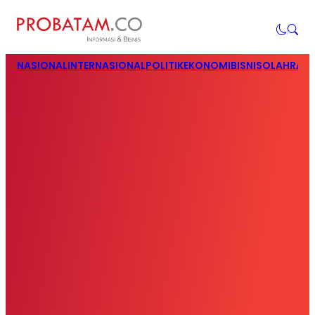
NASIONAL
INTERNASIONAL
POLITIK
EKONOMI
BISNIS
OLAHRAG