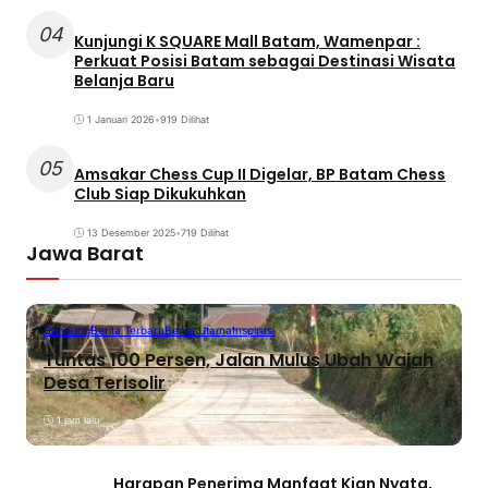
04
Kunjungi K SQUARE Mall Batam, Wamenpar :
Perkuat Posisi Batam sebagai Destinasi Wisata
Belanja Baru
1 Januari 2026
•
919 Dilihat
05
Amsakar Chess Cup II Digelar, BP Batam Chess
Club Siap Dikukuhkan
13 Desember 2025
•
719 Dilihat
Jawa Barat
Bandung
Berita Terbaru
Berita Utama
Inspirasi
Tuntas 100 Persen, Jalan Mulus Ubah Wajah
Desa Terisolir
1 jam lalu
Harapan Penerima Manfaat Kian Nyata,