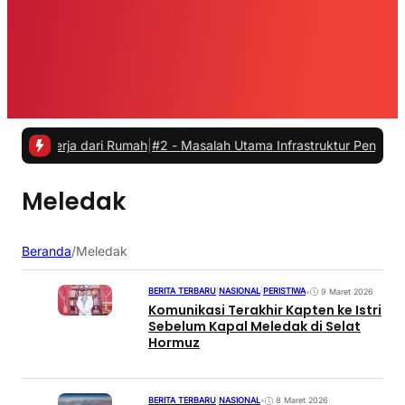
kerja dari Rumah
|
#2 -
Masalah Utama Infrastruktur Pengisian Daya un
Meledak
Beranda
/
Meledak
BERITA TERBARU
|
NASIONAL
|
PERISTIWA
•
9 Maret 2026
Komunikasi Terakhir Kapten ke Istri
Sebelum Kapal Meledak di Selat
Hormuz
BERITA TERBARU
|
NASIONAL
•
8 Maret 2026