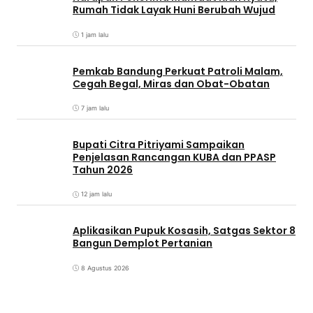
Rumah Tidak Layak Huni Berubah Wujud
1 jam lalu
Pemkab Bandung Perkuat Patroli Malam,
Cegah Begal, Miras dan Obat-Obatan
7 jam lalu
Bupati Citra Pitriyami Sampaikan
Penjelasan Rancangan KUBA dan PPASP
Tahun 2026
12 jam lalu
Aplikasikan Pupuk Kosasih, Satgas Sektor 8
Bangun Demplot Pertanian
8 Agustus 2026