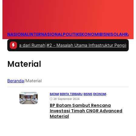
NASIONAL
INTERNASIONAL
POLITIK
EKONOMI
BISNIS
OLAHRAG
erja dari Rumah
|
#2 -
Masalah Utama Infrastruktur Pengisian Daya unt
Material
Beranda
/
Material
BATAM
|
BERITA TERBARU
|
BISNIS
|
EKONOMI
•
28 September 2024
BP Batam Sambut Rencana
Investasi Timah CNGR Advanced
Material