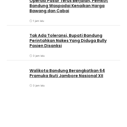
Operasi Pasar Terus Berjalan, Pemkot
Bandung Waspadai Kenaikan Harga
Bawang dan Cabai
1 jam lalu
Tak Ada Toleransi, Bupati Bandung
Perintahkan Nakes Yang Diduga Bully
Pasien Disanksi
3 jam lalu
Walikota Bandung Berangkatkan 64
Pramuka Ikuti Jambore Nasional XII
3 jam lalu