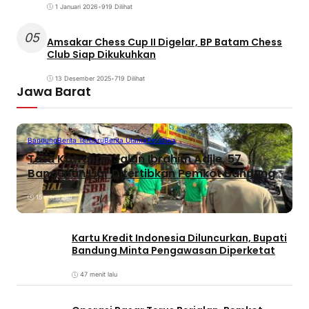
1 Januari 2026
•
919 Dilihat
05
Amsakar Chess Cup II Digelar, BP Batam Chess
Club Siap Dikukuhkan
13 Desember 2025
•
719 Dilihat
Jawa Barat
Bandung
Berita Terbaru
Berita Utama
Peristiwa
Tata Kawasan Jalan Ibrahim Adjie, 57
Bangunan Liar Ditertibkan Pemkot Bandung
15 menit lalu
Kartu Kredit Indonesia Diluncurkan, Bupati
Bandung Minta Pengawasan Diperketat
47 menit lalu