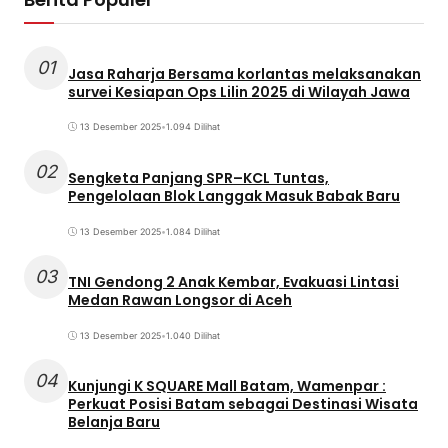
01
Jasa Raharja Bersama korlantas melaksanakan
survei Kesiapan Ops Lilin 2025 di Wilayah Jawa
13 Desember 2025
•
1.094 Dilihat
02
Sengketa Panjang SPR–KCL Tuntas,
Pengelolaan Blok Langgak Masuk Babak Baru
13 Desember 2025
•
1.084 Dilihat
03
TNI Gendong 2 Anak Kembar, Evakuasi Lintasi
Medan Rawan Longsor di Aceh
13 Desember 2025
•
1.040 Dilihat
04
Kunjungi K SQUARE Mall Batam, Wamenpar :
Perkuat Posisi Batam sebagai Destinasi Wisata
Belanja Baru