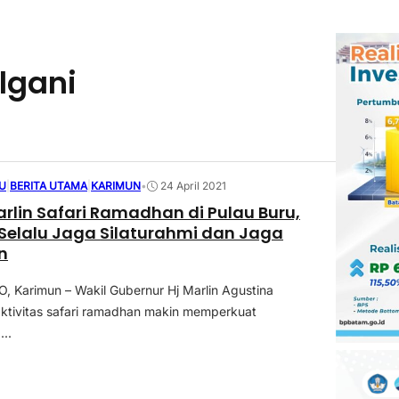
lgani
U
|
BERITA UTAMA
|
KARIMUN
•
24 April 2021
lin Safari Ramadhan di Pulau Buru,
ga Silaturahmi dan Jaga
n
Karimun – Wakil Gubernur Hj Marlin Agustina
ktivitas safari ramadhan makin memperkuat
...