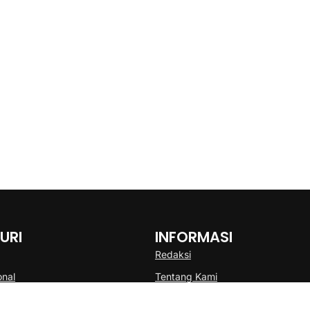
URI
INFORMASI
Redaksi
onal
Tentang Kami
Disclaimer