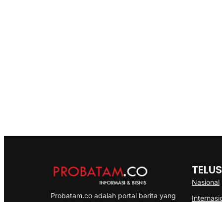
TELUS
Nasional
Probatam.co adalah portal berita yang
Internasi
menyajikan informasi terbaru seputar dan
Bisnis
Kepulauan Riau, Nasional maupun