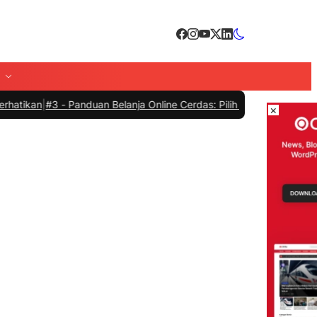
3 -
Panduan Belanja Online Cerdas: Pilih Produk dengan Bijak dan Hi
×