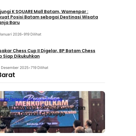
jungi K SQUARE Mall Batam, Wamenpar :
kuat Posisi Batam sebagai Destinasi Wisata
anja Baru
Januari 2026
•
919 Dilihat
akar Chess Cup II Digelar, BP Batam Chess
b Siap Dikukuhkan
3 Desember 2025
•
719 Dilihat
Barat
Berita Terbaru
Berita Utama
Peristiwa
m III/Siliwangi Sambut Kunjungan
polkam Djamari Chaniago
lalu