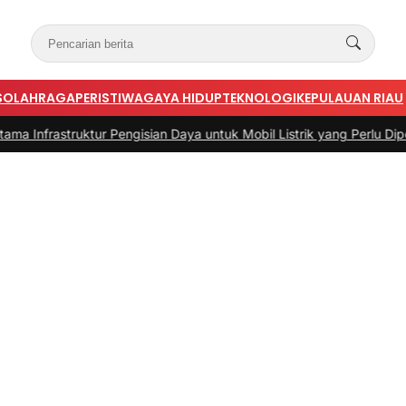
S
OLAHRAGA
PERISTIWA
GAYA HIDUP
TEKNOLOGI
KEPULAUAN RIAU
ruktur Pengisian Daya untuk Mobil Listrik yang Perlu Diperhatikan
|
#