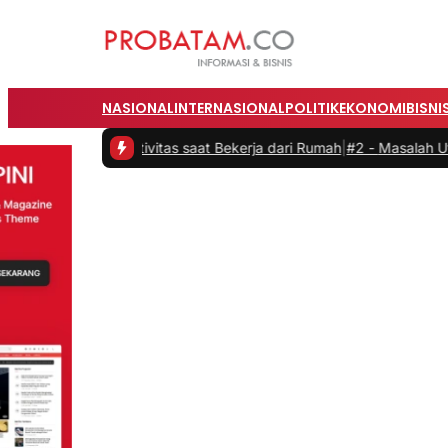
NASIONAL
INTERNASIONAL
POLITIK
EKONOMI
BISNI
 Produktivitas saat Bekerja dari Rumah
|
#2 -
Masalah Utama Infrast