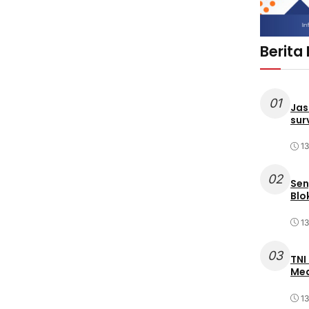
Berita
01
Jas
sur
1
02
Sen
Blo
1
03
TNI
Med
1