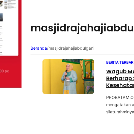
masjidrajahajiabdu
Beranda
/
masjidrajahajiabdulgani
BERITA TERBAR
Wagub Mar
Berharap Selalu Ja
Kesehata
PROBATAM.CO, 
mengatakan a
silaturahminya