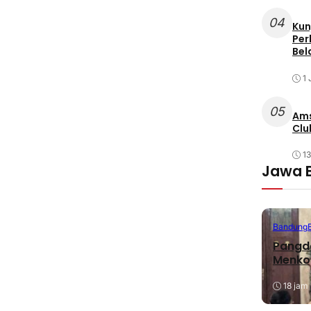
04
Kun
Per
Bel
1 
05
Ams
Clu
1
Jawa 
Bandung
Pangda
Menko
18 jam 