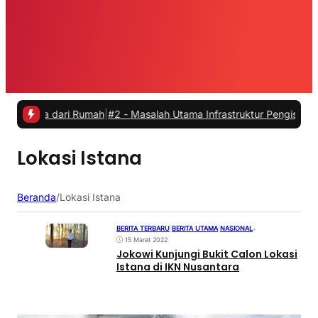
rja dari Rumah
|
#2 -
Masalah Utama Infrastruktur Pengisian Daya unt
Lokasi Istana
Beranda
/
Lokasi Istana
BERITA TERBARU
|
BERITA UTAMA
|
NASIONAL
•
15 Maret 2022
Jokowi Kunjungi Bukit Calon Lokasi
Istana di IKN Nusantara