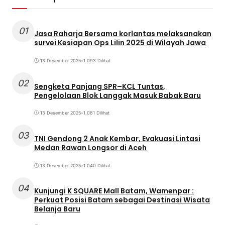
01
Jasa Raharja Bersama korlantas melaksanakan
survei Kesiapan Ops Lilin 2025 di Wilayah Jawa
13 Desember 2025
•
1.093 Dilihat
02
Sengketa Panjang SPR–KCL Tuntas,
Pengelolaan Blok Langgak Masuk Babak Baru
13 Desember 2025
•
1.081 Dilihat
03
TNI Gendong 2 Anak Kembar, Evakuasi Lintasi
Medan Rawan Longsor di Aceh
13 Desember 2025
•
1.040 Dilihat
04
Kunjungi K SQUARE Mall Batam, Wamenpar :
Perkuat Posisi Batam sebagai Destinasi Wisata
Belanja Baru