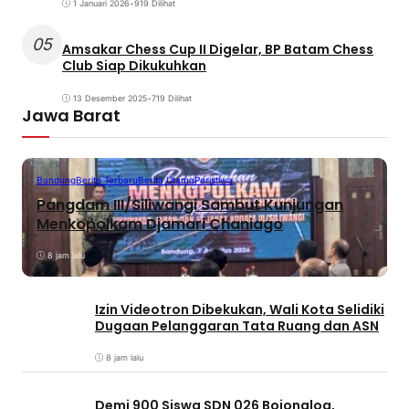
1 Januari 2026
•
919 Dilihat
05
Amsakar Chess Cup II Digelar, BP Batam Chess
Club Siap Dikukuhkan
13 Desember 2025
•
719 Dilihat
Jawa Barat
Bandung
Berita Terbaru
Berita Utama
Peristiwa
Pangdam III/Siliwangi Sambut Kunjungan
Menkopolkam Djamari Chaniago
8 jam lalu
Izin Videotron Dibekukan, Wali Kota Selidiki
Dugaan Pelanggaran Tata Ruang dan ASN
8 jam lalu
Demi 900 Siswa SDN 026 Bojongloa,