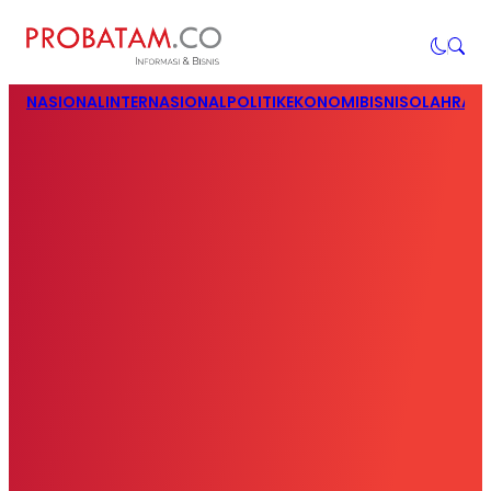
NASIONAL
INTERNASIONAL
POLITIK
EKONOMI
BISNIS
OLAHRAG