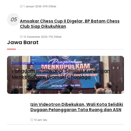
1 Januari 2026
•
919 Dilihat
05
Amsakar Chess Cup II Digelar, BP Batam Chess
Club Siap Dikukuhkan
13 Desember 2025
•
719 Dilihat
Jawa Barat
Bandung
Berita Terbaru
Berita Utama
Peristiwa
Pangdam III/Siliwangi Sambut Kunjungan
Menkopolkam Djamari Chaniago
13 jam lalu
Izin Videotron Dibekukan, Wali Kota Selidiki
Dugaan Pelanggaran Tata Ruang dan ASN
13 jam lalu