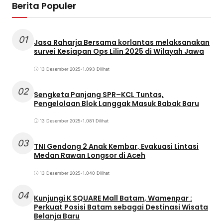
Berita Populer
01
Jasa Raharja Bersama korlantas melaksanakan
survei Kesiapan Ops Lilin 2025 di Wilayah Jawa
13 Desember 2025
•
1.093 Dilihat
02
Sengketa Panjang SPR–KCL Tuntas,
Pengelolaan Blok Langgak Masuk Babak Baru
13 Desember 2025
•
1.081 Dilihat
03
TNI Gendong 2 Anak Kembar, Evakuasi Lintasi
Medan Rawan Longsor di Aceh
13 Desember 2025
•
1.040 Dilihat
04
Kunjungi K SQUARE Mall Batam, Wamenpar :
Perkuat Posisi Batam sebagai Destinasi Wisata
Belanja Baru