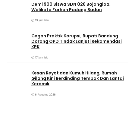
Demi 900 Siswa SDN 026 Bojongloa,
Walikota Farhan Padang Badan
13 jam lalu
Cegah Praktik Korupsi, Bupati Bandung
Dorong OPD Tindak Lanjuti Rekomendasi
KPK
17 jam lalu
Kesan Reyot dan Kumuh Hilang, Rumah
Gilang Kini Berdinding Tembok Dan Lantai
Keramik
6 Agustus 2026