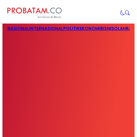
NASIONAL
INTERNASIONAL
POLITIK
EKONOMI
BISNIS
OLAHRAG