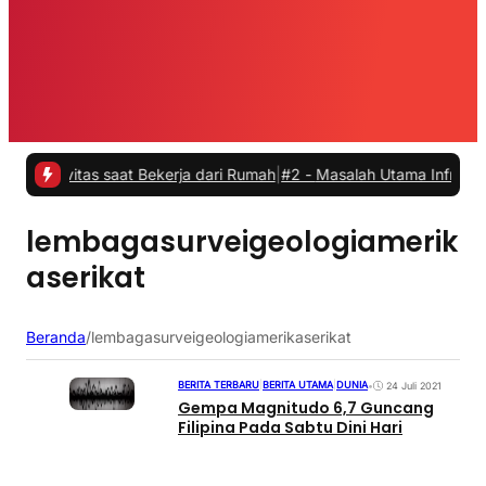
ivitas saat Bekerja dari Rumah
|
#2 -
Masalah Utama Infrastruktur Pe
lembagasurveigeologiamerik
aserikat
Beranda
/
lembagasurveigeologiamerikaserikat
BERITA TERBARU
|
BERITA UTAMA
|
DUNIA
•
24 Juli 2021
Gempa Magnitudo 6,7 Guncang
Filipina Pada Sabtu Dini Hari