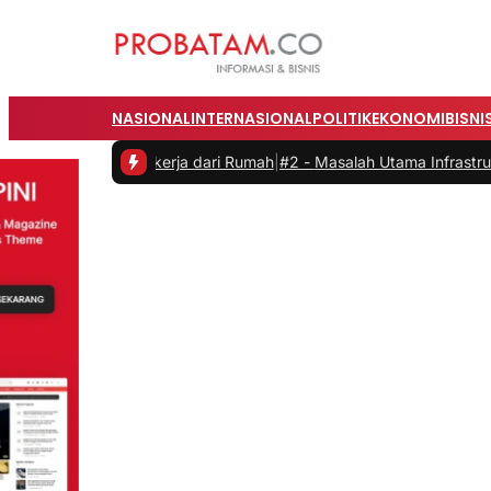
NASIONAL
INTERNASIONAL
POLITIK
EKONOMI
BISNI
s saat Bekerja dari Rumah
|
#2 -
Masalah Utama Infrastruktur Pengisi