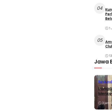
04
Kun
Per
Bel
1 
05
Ams
Clu
1
Jawa 
Bandung
Pangda
Menko
3 jam l