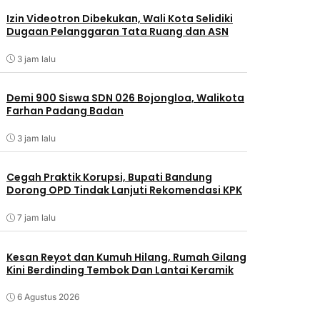
Izin Videotron Dibekukan, Wali Kota Selidiki
Dugaan Pelanggaran Tata Ruang dan ASN
3 jam lalu
Demi 900 Siswa SDN 026 Bojongloa, Walikota
Farhan Padang Badan
3 jam lalu
Cegah Praktik Korupsi, Bupati Bandung
Dorong OPD Tindak Lanjuti Rekomendasi KPK
7 jam lalu
Kesan Reyot dan Kumuh Hilang, Rumah Gilang
Kini Berdinding Tembok Dan Lantai Keramik
6 Agustus 2026