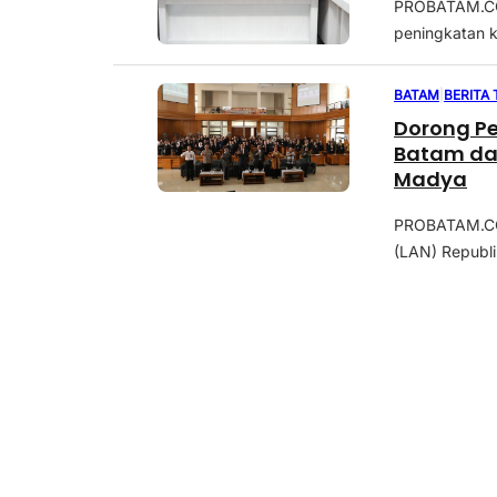
PROBATAM.CO,
peningkatan k
BATAM
|
BERITA
Dorong P
Batam dan
Madya
PROBATAM.CO,
(LAN) Republi