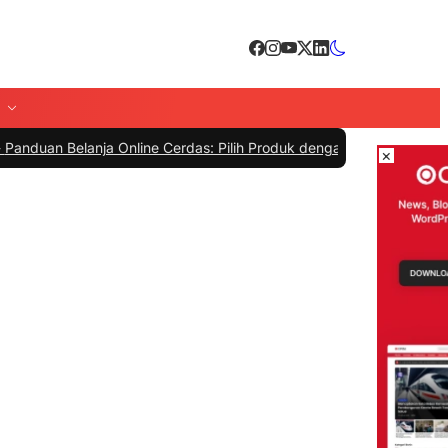
lanja Online Cerdas: Pilih Produk dengan Bijak dan Hindari Penipua
×