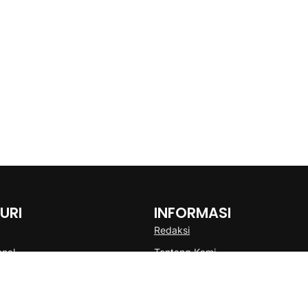
URI
INFORMASI
Redaksi
onal
Tentang Kami
Disclaimer
Pedoman Media Cyber