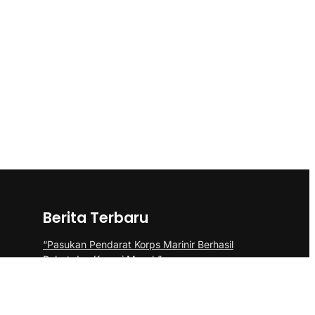
Berita Terbaru
“Pasukan Pendarat Korps Marinir Berhasil
Rebut dan Kuasai Musuh”
BP Batam Perkuat Pembinaan Talenta
Muda Lewat Batam Prime International