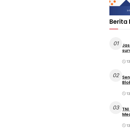
Berita
01
Jas
sur
1
02
Sen
Blo
1
03
TNI
Med
1