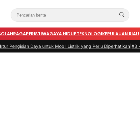
S
OLAHRAGA
PERISTIWA
GAYA HIDUP
TEKNOLOGI
KEPULAUAN RIAU
an Daya untuk Mobil Listrik yang Perlu Diperhatikan
|
#3 -
Panduan Be