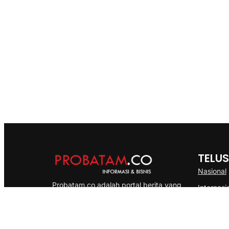
TELUS
Nasional
Probatam.co adalah portal berita yang
Internasi
menyajikan informasi terbaru seputar dan
Bisnis
Kepulauan Riau, Nasional maupun
Ekonomi
International dengan gaya pemberitaan