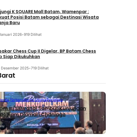
jungi K SQUARE Mall Batam, Wamenpar :
kuat Posisi Batam sebagai Destinasi Wisata
anja Baru
Januari 2026
•
919 Dilihat
akar Chess Cup II Digelar, BP Batam Chess
b Siap Dikukuhkan
3 Desember 2025
•
719 Dilihat
Barat
Berita Terbaru
Berita Utama
Peristiwa
m III/Siliwangi Sambut Kunjungan
polkam Djamari Chaniago
alu