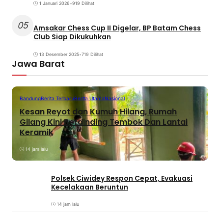
1 Januari 2026
•
919 Dilihat
05
Amsakar Chess Cup II Digelar, BP Batam Chess
Club Siap Dikukuhkan
13 Desember 2025
•
719 Dilihat
Jawa Barat
Bandung
Berita Terbaru
Berita Utama
Nasional
Kesan Reyot dan Kumuh Hilang, Rumah
Gilang Kini Berdinding Tembok Dan Lantai
Keramik
14 jam lalu
Polsek Ciwidey Respon Cepat, Evakuasi
Kecelakaan Beruntun
14 jam lalu