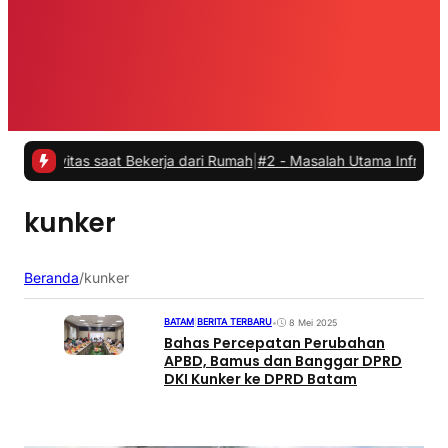
vitas saat Bekerja dari Rumah
|
#2 -
Masalah Utama Infrastruktur Pe
kunker
Beranda
/
kunker
BATAM
|
BERITA TERBARU
•
8 Mei 2025
Bahas Percepatan Perubahan
APBD, Bamus dan Banggar DPRD
DKI Kunker ke DPRD Batam