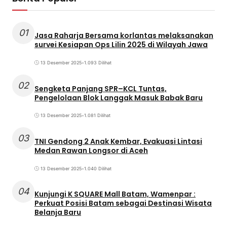
01
Jasa Raharja Bersama korlantas melaksanakan
survei Kesiapan Ops Lilin 2025 di Wilayah Jawa
13 Desember 2025
•
1.093 Dilihat
02
Sengketa Panjang SPR–KCL Tuntas,
Pengelolaan Blok Langgak Masuk Babak Baru
13 Desember 2025
•
1.081 Dilihat
03
TNI Gendong 2 Anak Kembar, Evakuasi Lintasi
Medan Rawan Longsor di Aceh
13 Desember 2025
•
1.040 Dilihat
04
Kunjungi K SQUARE Mall Batam, Wamenpar :
Perkuat Posisi Batam sebagai Destinasi Wisata
Belanja Baru