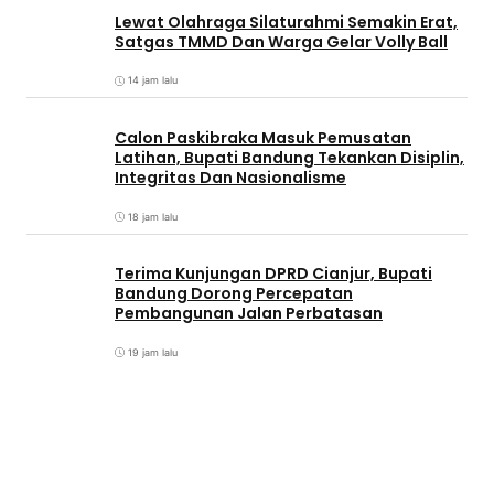
Lewat Olahraga Silaturahmi Semakin Erat,
Satgas TMMD Dan Warga Gelar Volly Ball
14 jam lalu
Calon Paskibraka Masuk Pemusatan
Latihan, Bupati Bandung Tekankan Disiplin,
Integritas Dan Nasionalisme
18 jam lalu
Terima Kunjungan DPRD Cianjur, Bupati
Bandung Dorong Percepatan
Pembangunan Jalan Perbatasan
19 jam lalu