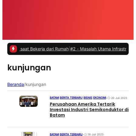
s saat Bekerja dari Rumah
|
#2 -
Masalah Utama Infrastruktur Pengisi
kunjungan
Beranda
/
kunjungan
BATAM
|
BERITA TERBARU
|
BISNIS
|
EKONOMI
•
20 Juli 2023
Perusahaan Amerika Tertarik
Investasi Industri Semikonduktor di
Batam
BATAM
|
BERITA TERBARU
•
18 Juli 2023