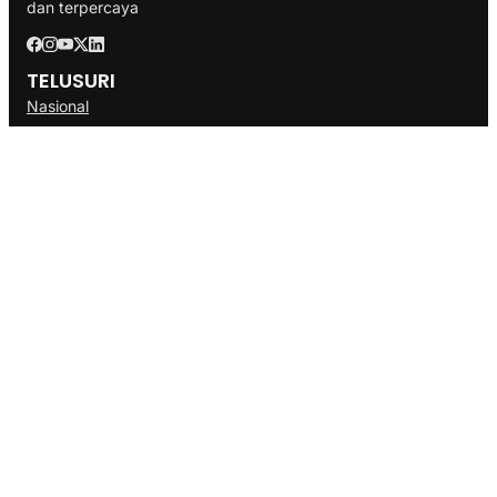
dan terpercaya
TELUSURI
Nasional
Internasional
Bisnis
Ekonomi
Politik
Olahraga
INFORMASI
Redaksi
Tentang Kami
Disclaimer
Pedoman Media Cyber
SOP