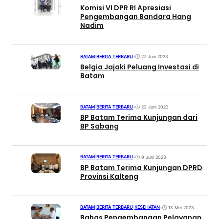
Komisi VI DPR RI Apresiasi
Pengembangan Bandara Hang
Nadim
BATAM
|
BERITA TERBARU
•
27 Juni 2023
Belgia Jajaki Peluang Investasi di
Batam
BATAM
|
BERITA TERBARU
•
23 Juni 2023
BP Batam Terima Kunjungan dari
BP Sabang
BATAM
|
BERITA TERBARU
•
9 Juni 2023
BP Batam Terima Kunjungan DPRD
Provinsi Kalteng
BATAM
|
BERITA TERBARU
|
KESEHATAN
•
13 Mei 2023
Bahas Pengembangan Pelayanan