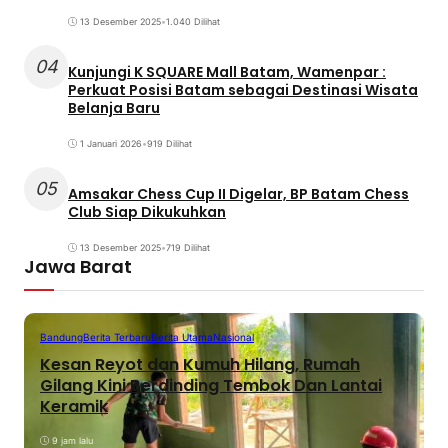
13 Desember 2025
•
1.040 Dilihat
04
Kunjungi K SQUARE Mall Batam, Wamenpar :
Perkuat Posisi Batam sebagai Destinasi Wisata
Belanja Baru
1 Januari 2026
•
919 Dilihat
05
Amsakar Chess Cup II Digelar, BP Batam Chess
Club Siap Dikukuhkan
13 Desember 2025
•
719 Dilihat
Jawa Barat
Bandung
Berita Terbaru
Berita Utama
Nasional
Kesan Reyot dan Kumuh Hilang, Rumah
Gilang Kini Berdinding Tembok Dan Lantai
Keramik
9 jam lalu