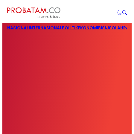
NASIONAL
INTERNASIONAL
POLITIK
EKONOMI
BISNIS
OLAHRAG