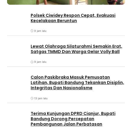
Polsek Ciwidey Respon Cepat, Evakuasi
Kecelakaan Beruntun
9 jam lalu
Lewat Olahraga Silaturahmi Semakin Erat,
Satgas TMMD Dan Warga Gelar Volly Ball
9 jam lalu
Calon Paskibraka Masuk Pemusatan
Latihan, Bupati Bandung Tekankan Disiplin,
Integritas Dan Nasionalisme
13 jam lalu
Terima Kunjungan DPRD Cianjur, Bupati
Bandung Dorong Percepatan
Pembangunan Jalan Perbatasan