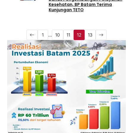
Kesehatan, BP Batam Terima
Kunjungan TETO
1
…
10
11
12
13