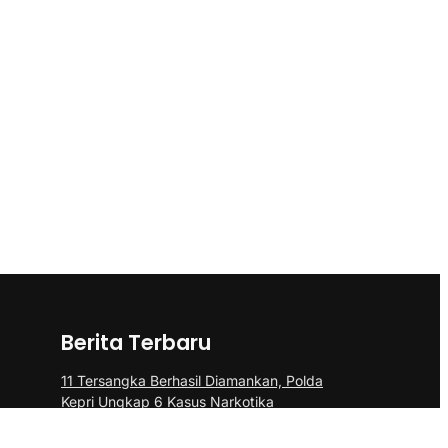
Berita Terbaru
11 Tersangka Berhasil Diamankan, Polda
Kepri Ungkap 6 Kasus Narkotika
Doa Bersama dan Santunam Anak Yatim