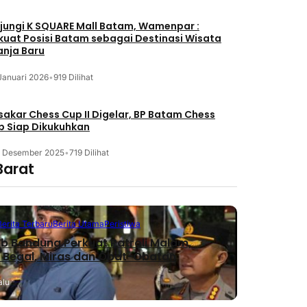
jungi K SQUARE Mall Batam, Wamenpar :
kuat Posisi Batam sebagai Destinasi Wisata
anja Baru
Januari 2026
•
919 Dilihat
akar Chess Cup II Digelar, BP Batam Chess
b Siap Dikukuhkan
3 Desember 2025
•
719 Dilihat
Barat
Berita Terbaru
Berita Utama
Peristiwa
 Bandung Perkuat Patroli Malam,
 Begal, Miras dan Obat-Obatan
alu