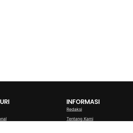
URI
INFORMASI
Redaksi
onal
Tentang Kami
Disclaimer