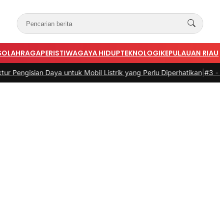
S
OLAHRAGA
PERISTIWA
GAYA HIDUP
TEKNOLOGI
KEPULAUAN RIAU
an Daya untuk Mobil Listrik yang Perlu Diperhatikan
|
#3 -
Panduan Be