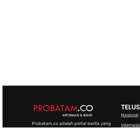
TELUS
Nasional
Probatam.co adalah portal berita yang
Internasi
menyajikan informasi terbaru seputar dan
Bisnis
Kepulauan Riau, Nasional maupun