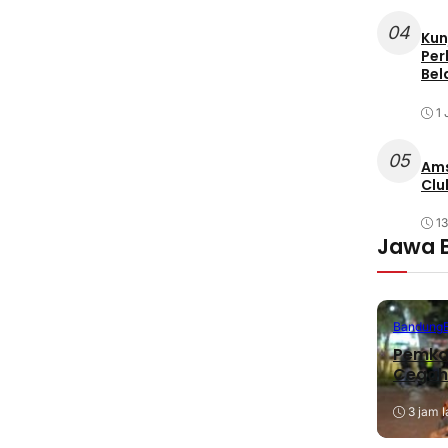
04
Kun
Per
Bel
1 
05
Ams
Clu
1
Jawa 
Bandung
Pemkab
Cegah
3 jam l