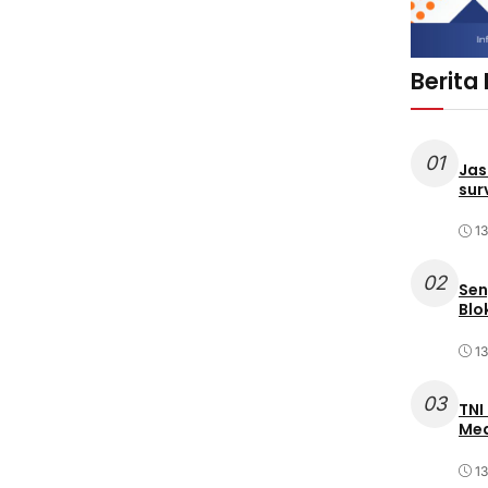
Berita
01
Jas
sur
1
02
Sen
Blo
1
03
TNI
Med
1