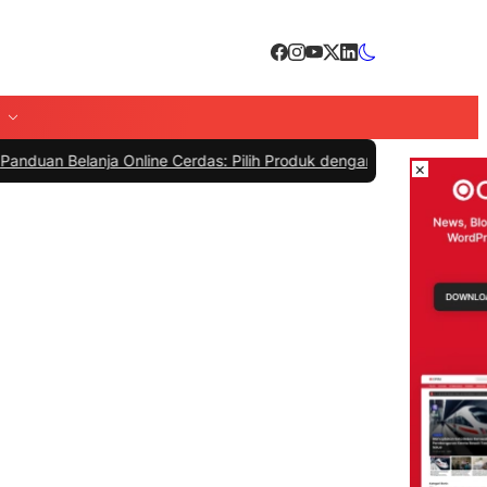
lanja Online Cerdas: Pilih Produk dengan Bijak dan Hindari Penipua
×