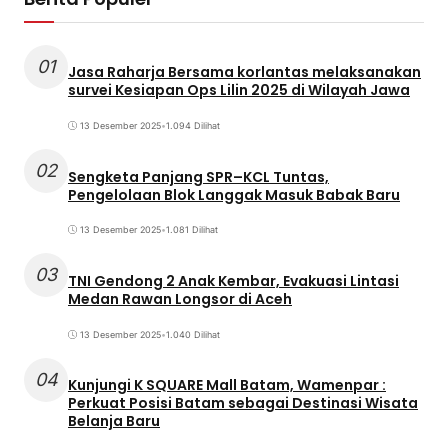
01
Jasa Raharja Bersama korlantas melaksanakan
survei Kesiapan Ops Lilin 2025 di Wilayah Jawa
13 Desember 2025
•
1.094 Dilihat
02
Sengketa Panjang SPR–KCL Tuntas,
Pengelolaan Blok Langgak Masuk Babak Baru
13 Desember 2025
•
1.081 Dilihat
03
TNI Gendong 2 Anak Kembar, Evakuasi Lintasi
Medan Rawan Longsor di Aceh
13 Desember 2025
•
1.040 Dilihat
04
Kunjungi K SQUARE Mall Batam, Wamenpar :
Perkuat Posisi Batam sebagai Destinasi Wisata
Belanja Baru