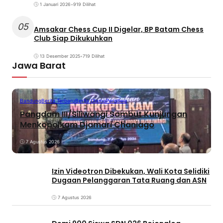
1 Januari 2026
•
919 Dilihat
05
Amsakar Chess Cup II Digelar, BP Batam Chess
Club Siap Dikukuhkan
13 Desember 2025
•
719 Dilihat
Jawa Barat
Bandung
Berita Terbaru
Berita Utama
Peristiwa
Pangdam III/Siliwangi Sambut Kunjungan
Menkopolkam Djamari Chaniago
7 Agustus 2026
Izin Videotron Dibekukan, Wali Kota Selidiki
Dugaan Pelanggaran Tata Ruang dan ASN
7 Agustus 2026