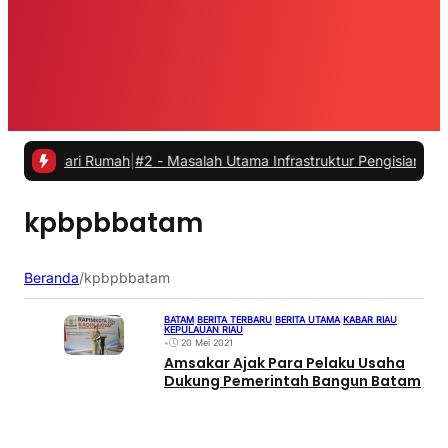
a dari Rumah
|
#2 -
Masalah Utama Infrastruktur Pengisian Daya untuk 
kpbpbbatam
Beranda
/
kpbpbbatam
BATAM
|
BERITA TERBARU
|
BERITA UTAMA
|
KABAR RIAU
|
KEPULAUAN RIAU
•
20 Mei 2021
Amsakar Ajak Para Pelaku Usaha
Dukung Pemerintah Bangun Batam