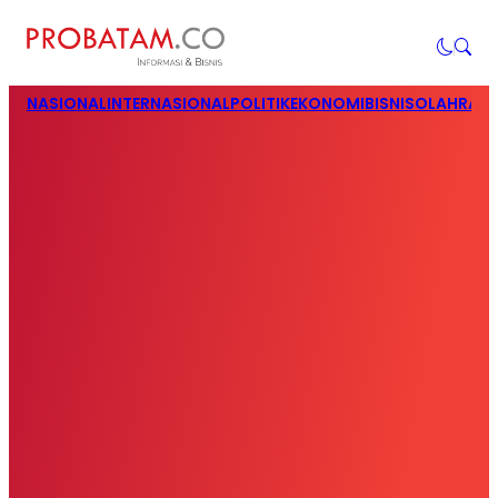
NASIONAL
INTERNASIONAL
POLITIK
EKONOMI
BISNIS
OLAHRAG