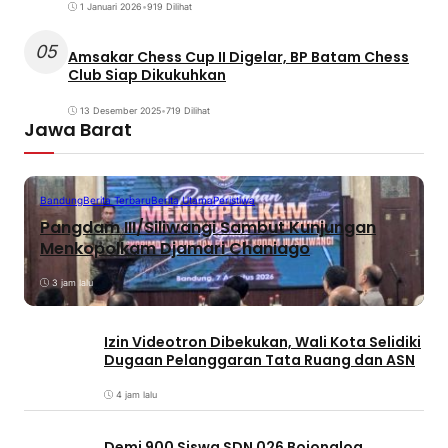
1 Januari 2026
•
919 Dilihat
05
Amsakar Chess Cup II Digelar, BP Batam Chess
Club Siap Dikukuhkan
13 Desember 2025
•
719 Dilihat
Jawa Barat
Bandung
Berita Terbaru
Berita Utama
Peristiwa
Pangdam III/Siliwangi Sambut Kunjungan
Menkopolkam Djamari Chaniago
3 jam lalu
Izin Videotron Dibekukan, Wali Kota Selidiki
Dugaan Pelanggaran Tata Ruang dan ASN
4 jam lalu
Demi 900 Siswa SDN 026 Bojongloa,