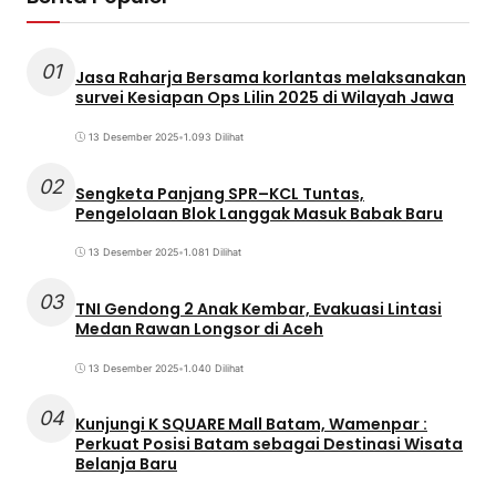
01
Jasa Raharja Bersama korlantas melaksanakan
survei Kesiapan Ops Lilin 2025 di Wilayah Jawa
13 Desember 2025
•
1.093 Dilihat
02
Sengketa Panjang SPR–KCL Tuntas,
Pengelolaan Blok Langgak Masuk Babak Baru
13 Desember 2025
•
1.081 Dilihat
03
TNI Gendong 2 Anak Kembar, Evakuasi Lintasi
Medan Rawan Longsor di Aceh
13 Desember 2025
•
1.040 Dilihat
04
Kunjungi K SQUARE Mall Batam, Wamenpar :
Perkuat Posisi Batam sebagai Destinasi Wisata
Belanja Baru