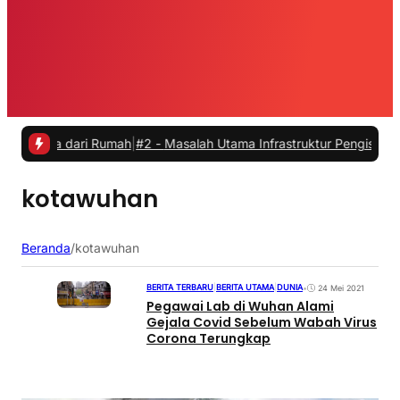
rja dari Rumah
|
#2 -
Masalah Utama Infrastruktur Pengisian Daya unt
kotawuhan
Beranda
/
kotawuhan
BERITA TERBARU
|
BERITA UTAMA
|
DUNIA
•
24 Mei 2021
Pegawai Lab di Wuhan Alami
Gejala Covid Sebelum Wabah Virus
Corona Terungkap