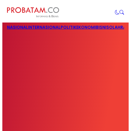
NASIONAL
INTERNASIONAL
POLITIK
EKONOMI
BISNIS
OLAHRAG