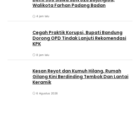
Walikota Farhan Padang Badan
4 jam lalu
Cegah Praktik Korupsi, Bupati Bandung
Dorong OPD Tindak Lanjuti Rekomendasi
KPK
8 jam lalu
Kesan Reyot dan Kumuh Hilang, Rumah
Gilang Kini Berdinding Tembok Dan Lantai
Keramik
6 Agustus 2026