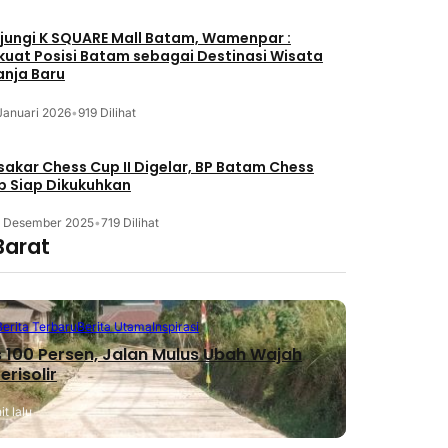
jungi K SQUARE Mall Batam, Wamenpar :
kuat Posisi Batam sebagai Destinasi Wisata
anja Baru
Januari 2026
•
919 Dilihat
akar Chess Cup II Digelar, BP Batam Chess
b Siap Dikukuhkan
3 Desember 2025
•
719 Dilihat
Barat
Berita Terbaru
Berita Utama
Inspirasi
 100 Persen, Jalan Mulus Ubah Wajah
erisolir
t lalu