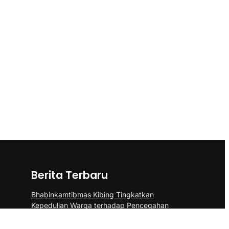
Berita Terbaru
Bhabinkamtibmas Kibing Tingkatkan
Kepedulian Warga terhadap Pencegahan
DBD