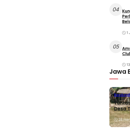
04
Kun
Per
Bel
1 
05
Ams
Clu
1
Jawa 
Bandung
Tuntas
Desa T
28 meni