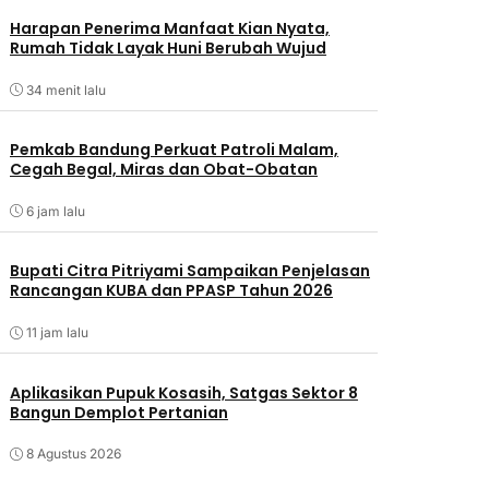
Harapan Penerima Manfaat Kian Nyata,
Rumah Tidak Layak Huni Berubah Wujud
34 menit lalu
Pemkab Bandung Perkuat Patroli Malam,
Cegah Begal, Miras dan Obat-Obatan
6 jam lalu
Bupati Citra Pitriyami Sampaikan Penjelasan
Rancangan KUBA dan PPASP Tahun 2026
11 jam lalu
Aplikasikan Pupuk Kosasih, Satgas Sektor 8
Bangun Demplot Pertanian
8 Agustus 2026