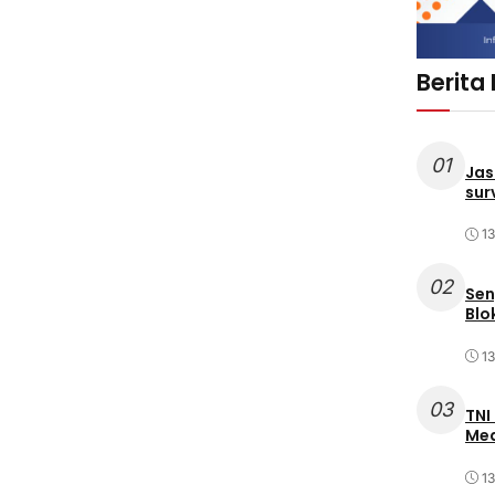
Berita
01
Jas
sur
1
02
Sen
Blo
1
03
TNI
Med
1