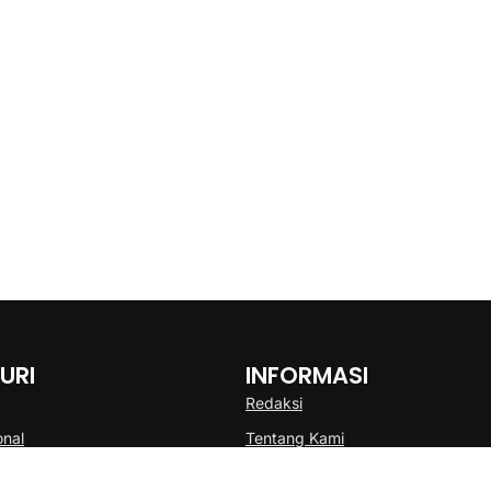
URI
INFORMASI
Redaksi
onal
Tentang Kami
Disclaimer