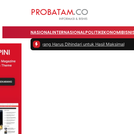
NASIONAL
INTERNASIONAL
POLITIK
EKONOMI
BISNI
 Fitness yang Harus Dihindari untuk Hasil Maksimal