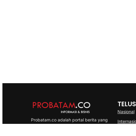
TELUS
Nasional
Probatam.co adalah portal berita yang
Internasi
menyajikan informasi terbaru seputar dan
Bisnis
Kepulauan Riau, Nasional maupun