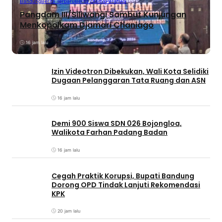
Bandung
Berita Terbaru
Berita Utama
Peristiwa
Pangdam III/Siliwangi Sambut Kunjungan
Menkopolkam Djamari Chaniago
16 jam lalu
Izin Videotron Dibekukan, Wali Kota Selidiki
Dugaan Pelanggaran Tata Ruang dan ASN
16 jam lalu
Demi 900 Siswa SDN 026 Bojongloa,
Walikota Farhan Padang Badan
16 jam lalu
Cegah Praktik Korupsi, Bupati Bandung
Dorong OPD Tindak Lanjuti Rekomendasi
KPK
20 jam lalu