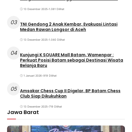
13 Desember 2025
•
1.081 Dilihat
03
TNI Gendong 2 Anak Kembar, Evakuasi Lintasi
Medan Rawan Longsor di Aceh
13 Desember 2025
•
1.040 Dilihat
04
Kunjungi K SQUARE Mall Batam, Wamenpar :
Perkuat Posisi Batam sebagai Destinasi Wisata
Belanja Baru
1 Januari 2026
•
919 Dilihat
05
Amsakar Chess Cup II Digelar, BP Batam Chess
Club Siap Dikukuhkan
13 Desember 2025
•
719 Dilihat
Jawa Barat