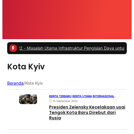
h
|
#2 -
Masalah Utama Infrastruktur Pengisian Daya untuk Mobil Listr
Kota Kyiv
Beranda
/
Kota Kyiv
BERITA TERBARU
|
BERITA UTAMA
|
INTERNASIONAL
•
15 September 2022
Presiden Zelensky Kecelakaan usai
Tengok Kota Baru Direbut dari
Rusia