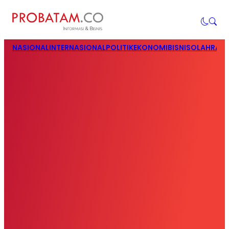
NASIONAL
INTERNASIONAL
POLITIK
EKONOMI
BISNIS
OLAHRAG