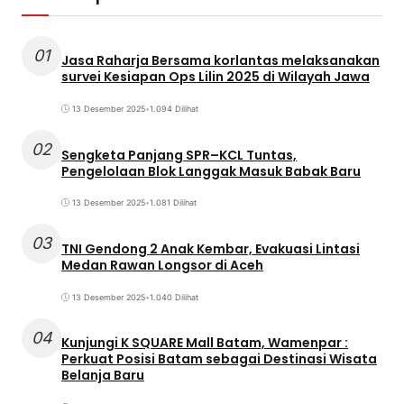
01
Jasa Raharja Bersama korlantas melaksanakan
survei Kesiapan Ops Lilin 2025 di Wilayah Jawa
13 Desember 2025
•
1.094 Dilihat
02
Sengketa Panjang SPR–KCL Tuntas,
Pengelolaan Blok Langgak Masuk Babak Baru
13 Desember 2025
•
1.081 Dilihat
03
TNI Gendong 2 Anak Kembar, Evakuasi Lintasi
Medan Rawan Longsor di Aceh
13 Desember 2025
•
1.040 Dilihat
04
Kunjungi K SQUARE Mall Batam, Wamenpar :
Perkuat Posisi Batam sebagai Destinasi Wisata
Belanja Baru