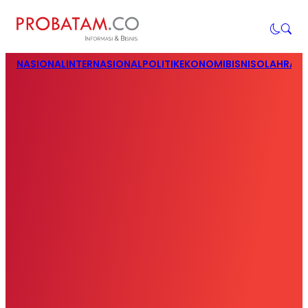
NASIONAL
INTERNASIONAL
POLITIK
EKONOMI
BISNIS
OLAHRAG