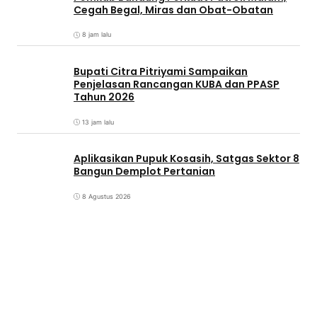
Cegah Begal, Miras dan Obat-Obatan
8 jam lalu
Bupati Citra Pitriyami Sampaikan
Penjelasan Rancangan KUBA dan PPASP
Tahun 2026
13 jam lalu
Aplikasikan Pupuk Kosasih, Satgas Sektor 8
Bangun Demplot Pertanian
8 Agustus 2026