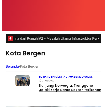
kerja dari Rumah
|
#2 -
Masalah Utama Infrastruktur Pengisian Daya u
Kota Bergen
Beranda
/
Kota Bergen
BERITA TERBARU
|
BERITA UTAMA
|
BISNIS
|
EKONOMI
•
21 Mei 2022
Kunjungi Norwegia, Trenggono
Jajaki Kerja Sama Sektor Perikanan