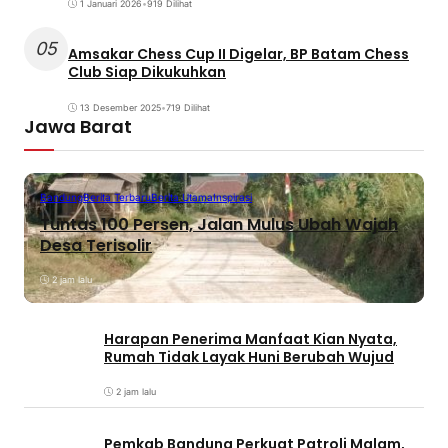
1 Januari 2026
•
919 Dilihat
05
Amsakar Chess Cup II Digelar, BP Batam Chess
Club Siap Dikukuhkan
13 Desember 2025
•
719 Dilihat
Jawa Barat
Bandung
Berita Terbaru
Berita Utama
Inspirasi
Tuntas 100 Persen, Jalan Mulus Ubah Wajah
Desa Terisolir
2 jam lalu
Harapan Penerima Manfaat Kian Nyata,
Rumah Tidak Layak Huni Berubah Wujud
2 jam lalu
Pemkab Bandung Perkuat Patroli Malam,