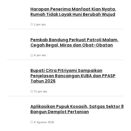
Harapan Penerima Manfaat Kian Nyata,
Rumah Tidak Layak Huni Berubah Wujud
2 jam lalu
Pemkab Bandung Perkuat Patroli Malam,
Cegah Begal, Miras dan Obat-Obatan
8 jam lalu
Bupati Citra Pitriyami Sampaikan
Penjelasan Rancangan KUBA dan PPASP
Tahun 2026
13 jam lalu
Aplikasikan Pupuk Kosasih, Satgas Sektor 8
Bangun Demplot Pertanian
8 Agustus 2026