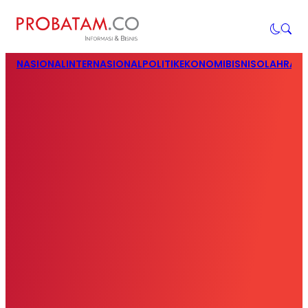
NASIONAL
INTERNASIONAL
POLITIK
EKONOMI
BISNIS
OLAHRAG