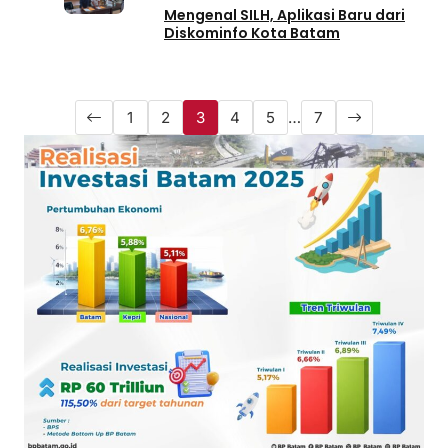
Mengenal SILH, Aplikasi Baru dari
Diskominfo Kota Batam
1
2
3
4
5
…
7