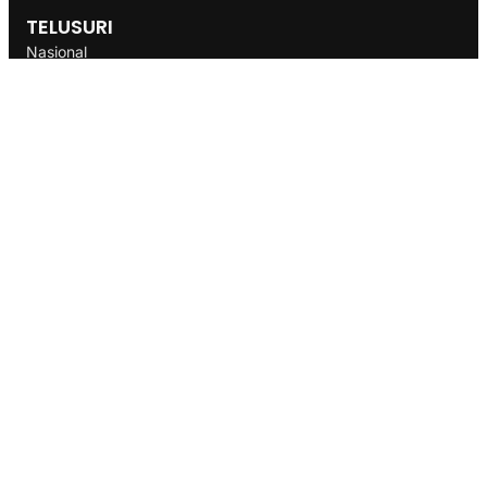
TELUSURI
Nasional
Internasional
Bisnis
Ekonomi
Politik
Olahraga
INFORMASI
Redaksi
Tentang Kami
Disclaimer
Pedoman Media Cyber
SOP
Info Iklan