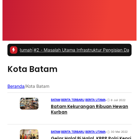
ri Rumah
|
#2 -
Masalah Utama Infrastruktur Pengisian Daya untuk Mobi
Kota Batam
Beranda
/
Kota Batam
BATAM
|
BERITA TERBARU
|
BERITA UTAMA
•
8 Juli 2022
Batam Kekurangan Ribuan Hewan
Kurban
BATAM
|
BERITA TERBARU
|
BERITA UTAMA
•
30 Mei 2022
Gelar Halal Bi Halal, KBPP Polri Kepri