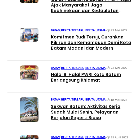
Ajak Masyarakat Jaga
Kebhinekaan dan Kedaulatan
Negara
BATAM
|
BERITA TERBARU
|
BERITA UTAMA
•
23 Mei 2022
Komitmen Rudi Teruji, Curahkan
Pikiran dan Kemampuan Demi Kota
Batam Madani dan Modern
BATAM
|
BERITA TERBARU
|
BERITA UTAMA
•
23 Mei 2022
Halal Bi Halal PWRI Kota Batam
Berlangsung Khidmat
BATAM
|
BERITA TERBARU
|
BERITA UTAMA
•
10 Mei 2022
Sekwan Batam: Aktivitas Kerja
Sudah Mulai Senin, Pelayanan
Berjalan Seperti Biasa
BATAM
|
BERITA TERBARU
|
BERITA UTAMA
•
25 April 2022