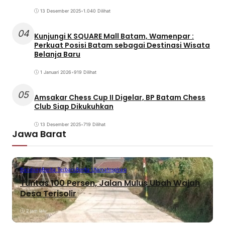
13 Desember 2025
•
1.040 Dilihat
04
Kunjungi K SQUARE Mall Batam, Wamenpar :
Perkuat Posisi Batam sebagai Destinasi Wisata
Belanja Baru
1 Januari 2026
•
919 Dilihat
05
Amsakar Chess Cup II Digelar, BP Batam Chess
Club Siap Dikukuhkan
13 Desember 2025
•
719 Dilihat
Jawa Barat
Bandung
Berita Terbaru
Berita Utama
Inspirasi
Tuntas 100 Persen, Jalan Mulus Ubah Wajah
Desa Terisolir
2 jam lalu