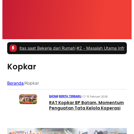
vitas saat Bekerja dari Rumah
|
#2 -
Masalah Utama Infrastruktur Pen
Kopkar
Beranda
/
Kopkar
BATAM
|
BERITA TERBARU
•
15 Februari 2026
RAT Kopkar BP Batam, Momentum
Penguatan Tata Kelola Koperasi