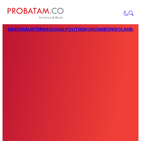
NASIONAL
INTERNASIONAL
POLITIK
EKONOMI
BISNIS
OLAHRAG