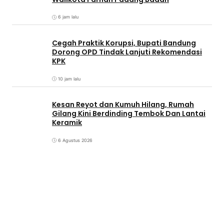
6 jam lalu
Cegah Praktik Korupsi, Bupati Bandung
Dorong OPD Tindak Lanjuti Rekomendasi
KPK
10 jam lalu
Kesan Reyot dan Kumuh Hilang, Rumah
Gilang Kini Berdinding Tembok Dan Lantai
Keramik
6 Agustus 2026