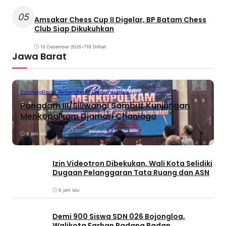
05
Amsakar Chess Cup II Digelar, BP Batam Chess
Club Siap Dikukuhkan
13 Desember 2025
•
719 Dilihat
Jawa Barat
Bandung
Berita Terbaru
Berita Utama
Peristiwa
Pangdam III/Siliwangi Sambut Kunjungan
Menkopolkam Djamari Chaniago
6 jam lalu
Izin Videotron Dibekukan, Wali Kota Selidiki
Dugaan Pelanggaran Tata Ruang dan ASN
6 jam lalu
Demi 900 Siswa SDN 026 Bojongloa,
Walikota Farhan Padang Badan