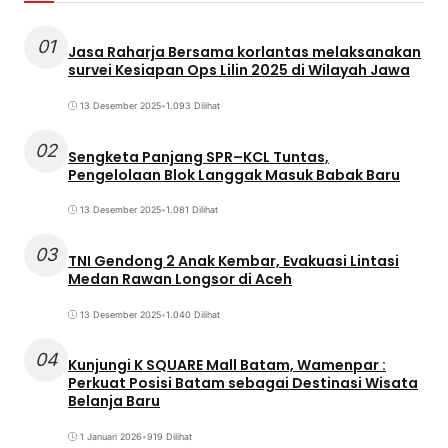
01
Jasa Raharja Bersama korlantas melaksanakan
survei Kesiapan Ops Lilin 2025 di Wilayah Jawa
13 Desember 2025
•
1.093 Dilihat
02
Sengketa Panjang SPR–KCL Tuntas,
Pengelolaan Blok Langgak Masuk Babak Baru
13 Desember 2025
•
1.081 Dilihat
03
TNI Gendong 2 Anak Kembar, Evakuasi Lintasi
Medan Rawan Longsor di Aceh
13 Desember 2025
•
1.040 Dilihat
04
Kunjungi K SQUARE Mall Batam, Wamenpar :
Perkuat Posisi Batam sebagai Destinasi Wisata
Belanja Baru
1 Januari 2026
•
919 Dilihat