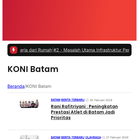
ekerja dari Rumah
|
#2 -
Masalah Utama Infrastruktur Pengisian Daya 
KONI Batam
Beranda
/
KONI Batam
BATAM
|
BERITA TERBARU
•
29 Februari 2024
Rani Rafitriyani : Peningkatan
Prestasi Atlet di Batam Jadi
Prioritas
BATAM
|
BERITA TERBARU
|
OLAHRAGA
•
27 Februari 2024