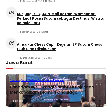
13 Desember 2025
•
1.040 Dilihat
04
Kunjungi K SQUARE Mall Batam, Wamenpar :
Perkuat Posisi Batam sebagai Destinasi Wisata
Belanja Baru
1 Januari 2026
•
919 Dilihat
05
Amsakar Chess Cup II Digelar, BP Batam Chess
Club Siap Dikukuhkan
13 Desember 2025
•
719 Dilihat
Jawa Barat
Bandung
Berita Terbaru
Berita Utama
Peristiwa
Pangdam III/Siliwangi Sambut Kunjungan
Menkopolkam Djamari Chaniago
1 jam lalu