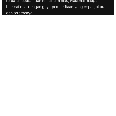
terbaru seputar dan Kepulauan Riau, Nasional maupun
International dengan gaya pemberitaan yang cepat, akurat
dan terpercaya
TELUSURI
Nasional
Internasional
Bisnis
Ekonomi
Politik
Olahraga
INFORMASI
Redaksi
Tentang Kami
Disclaimer