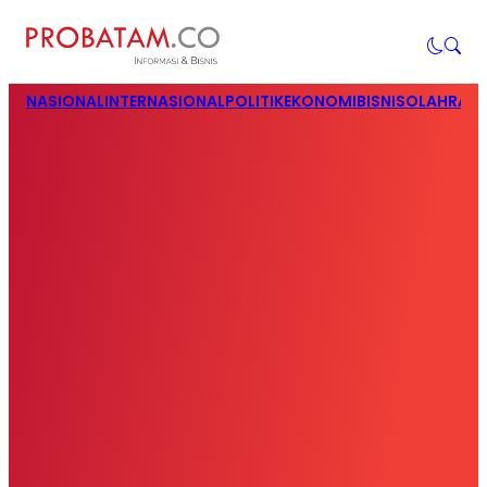
NASIONAL
INTERNASIONAL
POLITIK
EKONOMI
BISNIS
OLAHRAG