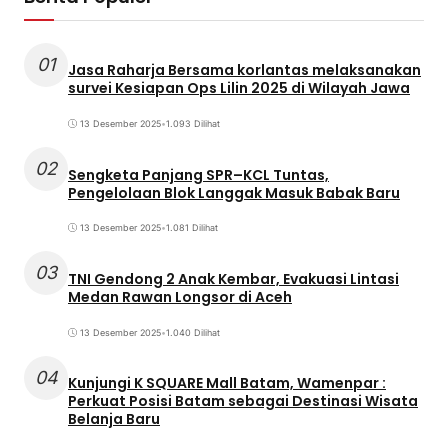
01
Jasa Raharja Bersama korlantas melaksanakan
survei Kesiapan Ops Lilin 2025 di Wilayah Jawa
13 Desember 2025
•
1.093 Dilihat
02
Sengketa Panjang SPR–KCL Tuntas,
Pengelolaan Blok Langgak Masuk Babak Baru
13 Desember 2025
•
1.081 Dilihat
03
TNI Gendong 2 Anak Kembar, Evakuasi Lintasi
Medan Rawan Longsor di Aceh
13 Desember 2025
•
1.040 Dilihat
04
Kunjungi K SQUARE Mall Batam, Wamenpar :
Perkuat Posisi Batam sebagai Destinasi Wisata
Belanja Baru