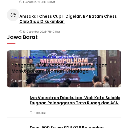
1 Januari 2026
•
919 Dilihat
05
Amsakar Chess Cup II Digelar, BP Batam Chess
Club Siap Dikukuhkan
13 Desember 2025
•
719 Dilihat
Jawa Barat
Bandung
Berita Terbaru
Berita Utama
Peristiwa
Pangdam III/Siliwangi Sambut Kunjungan
Menkopolkam Djamari Chaniago
11 jam lalu
Izin Videotron Dibekukan, Wali Kota Selidiki
Dugaan Pelanggaran Tata Ruang dan ASN
11 jam lalu
Demi 900 Siswa SDN 026 Bojongloa,