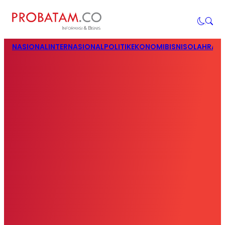
NASIONAL
INTERNASIONAL
POLITIK
EKONOMI
BISNIS
OLAHRAG