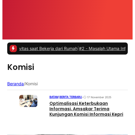
ivitas saat Bekerja dari Rumah
|
#2 -
Masalah Utama Infrastruktur Pe
Komisi
Beranda
/
Komisi
BATAM
|
BERITA TERBARU
•
17 November 2025
Optimalisasi Keterbukaan
Informasi, Amsakar Terima
Kunjungan Komisi Informasi Kepri