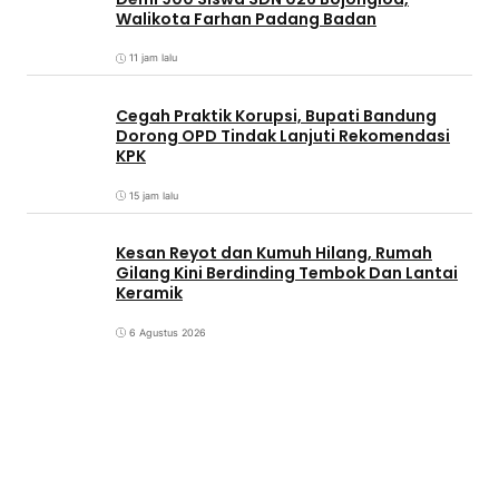
Walikota Farhan Padang Badan
11 jam lalu
Cegah Praktik Korupsi, Bupati Bandung
Dorong OPD Tindak Lanjuti Rekomendasi
KPK
15 jam lalu
Kesan Reyot dan Kumuh Hilang, Rumah
Gilang Kini Berdinding Tembok Dan Lantai
Keramik
6 Agustus 2026