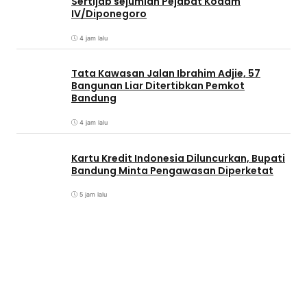
Sertijab sejumlah Pejabat Kodam
IV/Diponegoro
4 jam lalu
Tata Kawasan Jalan Ibrahim Adjie, 57
Bangunan Liar Ditertibkan Pemkot
Bandung
4 jam lalu
Kartu Kredit Indonesia Diluncurkan, Bupati
Bandung Minta Pengawasan Diperketat
5 jam lalu