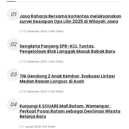
01
Jasa Raharja Bersama korlantas melaksanakan
survei Kesiapan Ops Lilin 2025 di Wilayah Jawa
13 Desember 2025
•
1.094 Dilihat
02
Sengketa Panjang SPR–KCL Tuntas,
Pengelolaan Blok Langgak Masuk Babak Baru
13 Desember 2025
•
1.084 Dilihat
03
TNI Gendong 2 Anak Kembar, Evakuasi Lintasi
Medan Rawan Longsor di Aceh
13 Desember 2025
•
1.040 Dilihat
04
Kunjungi K SQUARE Mall Batam, Wamenpar :
Perkuat Posisi Batam sebagai Destinasi Wisata
Belanja Baru
1 Januari 2026
•
919 Dilihat