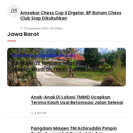
05
Amsakar Chess Cup II Digelar, BP Batam Chess
Club Siap Dikukuhkan
13 Desember 2025
•
719 Dilihat
Jawa Barat
Bandung
Berita Terbaru
Berita Utama
Peristiwa
Kerja Keras Tentara – Rakyat, Hampir
Seluruh Sasaran TMMD Tuntas 100 Persen
3 jam lalu
Anak-Anak Di Lokasi TMMD Ucapkan
Terima Kasih Usai Betonisasi Jalan Selesai
4 jam lalu
Pangdam Mayjen TNI Achiruddin Pimpin