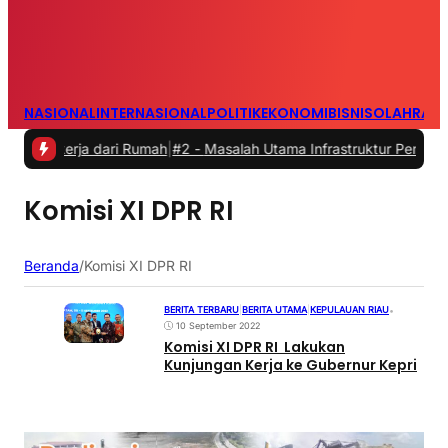
NASIONAL
INTERNASIONAL
POLITIK
EKONOMI
BISNIS
OLAHRAG
Bekerja dari Rumah
|
#2 -
Masalah Utama Infrastruktur Pengisian Daya 
Komisi XI DPR RI
Beranda
/
Komisi XI DPR RI
BERITA TERBARU
|
BERITA UTAMA
|
KEPULAUAN RIAU
•
10 September 2022
Komisi XI DPR RI Lakukan
Kunjungan Kerja ke Gubernur Kepri