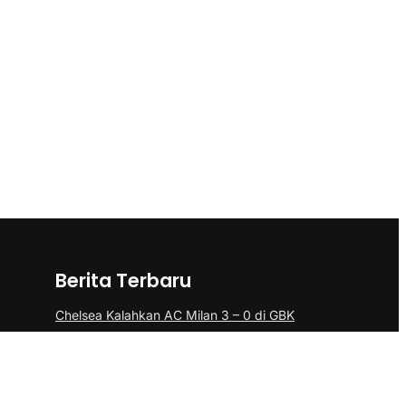
Berita Terbaru
Chelsea Kalahkan AC Milan 3 – 0 di GBK
11 Tersangka Berhasil Diamankan, Polda
Kepri Ungkap 6 Kasus Narkotika
Doa Bersama dan Santunam Anak Yatim