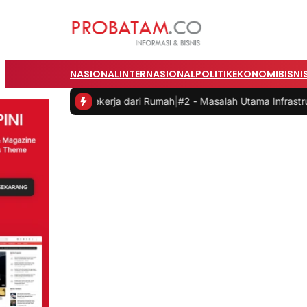
NASIONAL
INTERNASIONAL
POLITIK
EKONOMI
BISNI
tas saat Bekerja dari Rumah
|
#2 -
Masalah Utama Infrastruktur Pengi