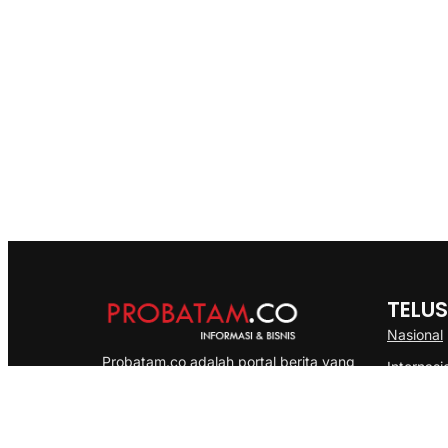
TELUS
Nasional
Probatam.co adalah portal berita yang
Internasi
menyajikan informasi terbaru seputar dan
Bisnis
Kepulauan Riau, Nasional maupun
Ekonomi
International dengan gaya pemberitaan