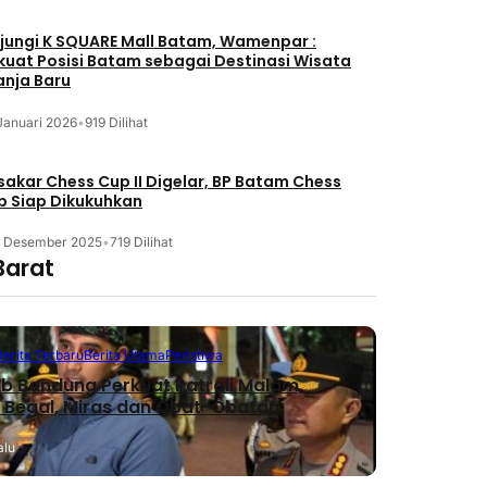
jungi K SQUARE Mall Batam, Wamenpar :
kuat Posisi Batam sebagai Destinasi Wisata
anja Baru
Januari 2026
•
919 Dilihat
akar Chess Cup II Digelar, BP Batam Chess
b Siap Dikukuhkan
3 Desember 2025
•
719 Dilihat
Barat
Berita Terbaru
Berita Utama
Peristiwa
 Bandung Perkuat Patroli Malam,
 Begal, Miras dan Obat-Obatan
alu