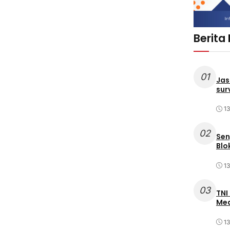
Berita
01
Jas
sur
1
02
Sen
Blo
1
03
TNI
Med
1