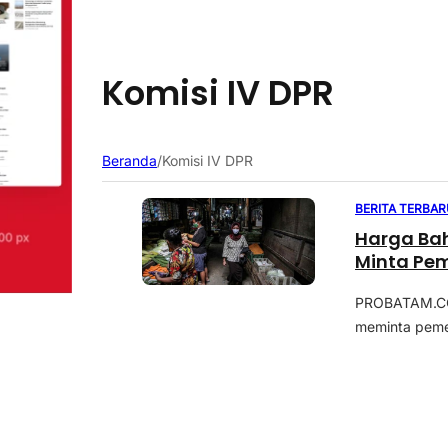
Komisi IV DPR
Beranda
/
Komisi IV DPR
BERITA TERBAR
Harga Ba
Minta Pem
PROBATAM.CO 
meminta pemer