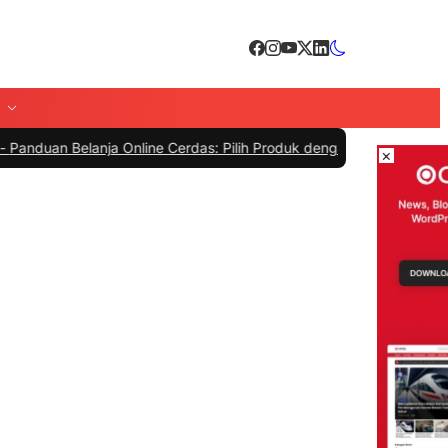
Belanja Online Cerdas: Pilih Produk dengan Bijak dan Hindari Penip
×