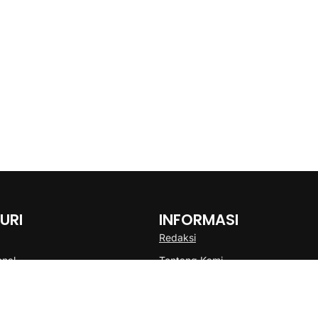
URI
INFORMASI
Redaksi
onal
Tentang Kami
Disclaimer
Pedoman Media Cyber