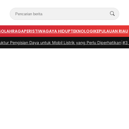
S
OLAHRAGA
PERISTIWA
GAYA HIDUP
TEKNOLOGI
KEPULAUAN RIAU
sian Daya untuk Mobil Listrik yang Perlu Diperhatikan
|
#3 -
Panduan 