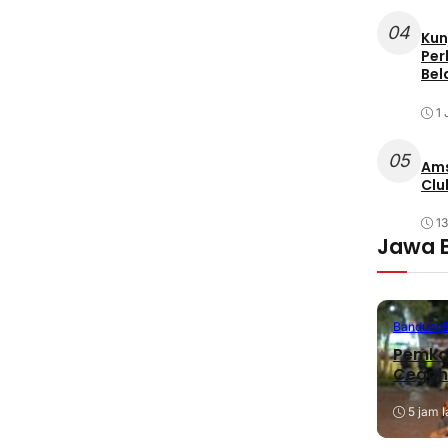
04
Kun
Per
Bel
1 
05
Ams
Clu
1
Jawa 
Bandung
Pemkab
Cegah
5 jam l