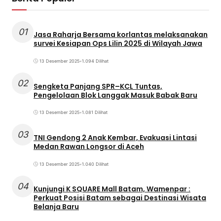
01
Jasa Raharja Bersama korlantas melaksanakan
survei Kesiapan Ops Lilin 2025 di Wilayah Jawa
13 Desember 2025
•
1.094 Dilihat
02
Sengketa Panjang SPR–KCL Tuntas,
Pengelolaan Blok Langgak Masuk Babak Baru
13 Desember 2025
•
1.081 Dilihat
03
TNI Gendong 2 Anak Kembar, Evakuasi Lintasi
Medan Rawan Longsor di Aceh
13 Desember 2025
•
1.040 Dilihat
04
Kunjungi K SQUARE Mall Batam, Wamenpar :
Perkuat Posisi Batam sebagai Destinasi Wisata
Belanja Baru