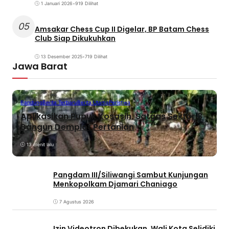
1 Januari 2026
•
919 Dilihat
05
Amsakar Chess Cup II Digelar, BP Batam Chess
Club Siap Dikukuhkan
13 Desember 2025
•
719 Dilihat
Jawa Barat
Bandung
Berita Terbaru
Berita Utama
Peristiwa
Aplikasikan Pupuk Kosasih, Satgas Sektor 8
Bangun Demplot Pertanian
13 menit lalu
Pangdam III/Siliwangi Sambut Kunjungan
Menkopolkam Djamari Chaniago
7 Agustus 2026
Izin Videotron Dibekukan, Wali Kota Selidiki