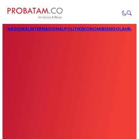
NASIONAL
INTERNASIONAL
POLITIK
EKONOMI
BISNIS
OLAHRAG