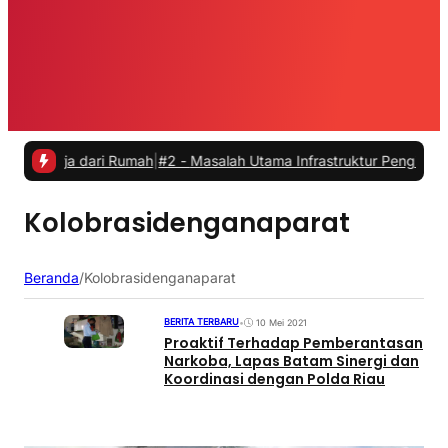
erja dari Rumah
|
#2 -
Masalah Utama Infrastruktur Pengisian Daya un
Kolobrasidenganaparat
Beranda
/
Kolobrasidenganaparat
BERITA TERBARU
•
10 Mei 2021
Proaktif Terhadap Pemberantasan
Narkoba, Lapas Batam Sinergi dan
Koordinasi dengan Polda Riau