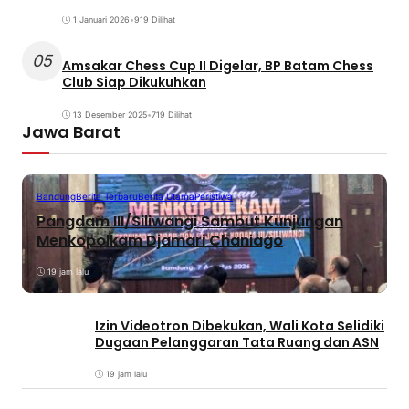
1 Januari 2026
•
919 Dilihat
05
Amsakar Chess Cup II Digelar, BP Batam Chess
Club Siap Dikukuhkan
13 Desember 2025
•
719 Dilihat
Jawa Barat
Bandung
Berita Terbaru
Berita Utama
Peristiwa
Pangdam III/Siliwangi Sambut Kunjungan
Menkopolkam Djamari Chaniago
19 jam lalu
Izin Videotron Dibekukan, Wali Kota Selidiki
Dugaan Pelanggaran Tata Ruang dan ASN
19 jam lalu