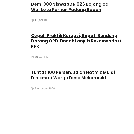
Demi 900 Siswa SDN 026 Bojongloa,
Walikota Farhan Padang Badan
19 jam lalu
Cegah Praktik Korupsi, Bupati Bandung
Dorong OPD Tindak Lanjuti Rekomendasi
KPK
23 jam lalu
Tuntas 100 Persen, Jalan Hotmix Mulai
Dinikmati Warga Desa Mekarmukti
7 Agustus 2026