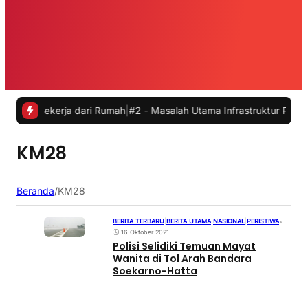
Bekerja dari Rumah
|
#2 -
Masalah Utama Infrastruktur Pengisian Daya
KM28
Beranda
/
KM28
BERITA TERBARU
|
BERITA UTAMA
|
NASIONAL
|
PERISTIWA
•
16 Oktober 2021
Polisi Selidiki Temuan Mayat
Wanita di Tol Arah Bandara
Soekarno-Hatta