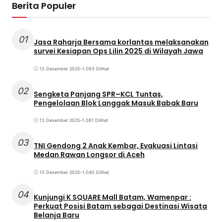
Berita Populer
01
Jasa Raharja Bersama korlantas melaksanakan
survei Kesiapan Ops Lilin 2025 di Wilayah Jawa
13 Desember 2025
•
1.093 Dilihat
02
Sengketa Panjang SPR–KCL Tuntas,
Pengelolaan Blok Langgak Masuk Babak Baru
13 Desember 2025
•
1.081 Dilihat
03
TNI Gendong 2 Anak Kembar, Evakuasi Lintasi
Medan Rawan Longsor di Aceh
13 Desember 2025
•
1.040 Dilihat
04
Kunjungi K SQUARE Mall Batam, Wamenpar :
Perkuat Posisi Batam sebagai Destinasi Wisata
Belanja Baru