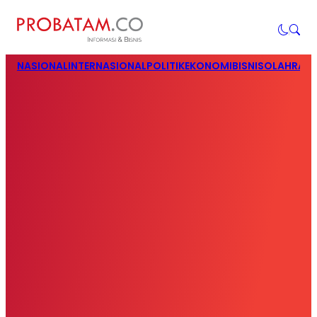
NASIONAL
INTERNASIONAL
POLITIK
EKONOMI
BISNIS
OLAHRAG