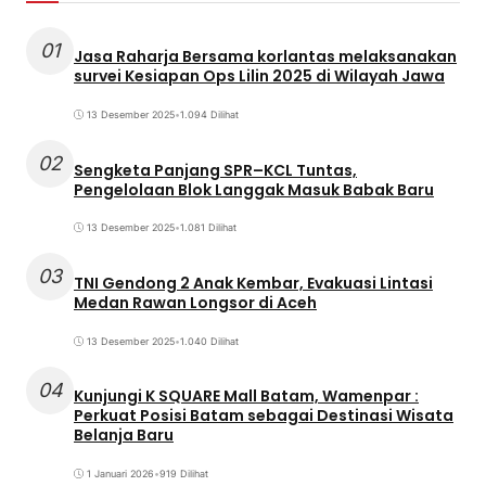
01
Jasa Raharja Bersama korlantas melaksanakan
survei Kesiapan Ops Lilin 2025 di Wilayah Jawa
13 Desember 2025
•
1.094 Dilihat
02
Sengketa Panjang SPR–KCL Tuntas,
Pengelolaan Blok Langgak Masuk Babak Baru
13 Desember 2025
•
1.081 Dilihat
03
TNI Gendong 2 Anak Kembar, Evakuasi Lintasi
Medan Rawan Longsor di Aceh
13 Desember 2025
•
1.040 Dilihat
04
Kunjungi K SQUARE Mall Batam, Wamenpar :
Perkuat Posisi Batam sebagai Destinasi Wisata
Belanja Baru
1 Januari 2026
•
919 Dilihat