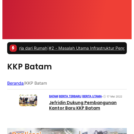
kerja dari Rumah
|
#2 -
Masalah Utama Infrastruktur Pengisian Daya u
KKP Batam
Beranda
/
KKP Batam
BATAM
|
BERITA TERBARU
|
BERITA UTAMA
•
17 Mei 2022
Jefridin Dukung Pembangunan
Kantor Baru KKP Batam