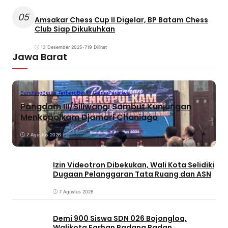
05
Amsakar Chess Cup II Digelar, BP Batam Chess
Club Siap Dikukuhkan
13 Desember 2025
•
719 Dilihat
Jawa Barat
Bandung
Berita Terbaru
Berita Utama
Peristiwa
Pangdam III/Siliwangi Sambut Kunjungan
Menkopolkam Djamari Chaniago
7 Agustus 2026
Izin Videotron Dibekukan, Wali Kota Selidiki
Dugaan Pelanggaran Tata Ruang dan ASN
7 Agustus 2026
Demi 900 Siswa SDN 026 Bojongloa,
Walikota Farhan Padang Badan