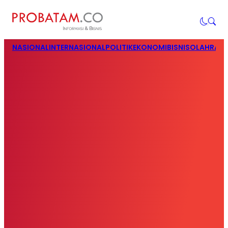
NASIONAL
INTERNASIONAL
POLITIK
EKONOMI
BISNIS
OLAHRAG