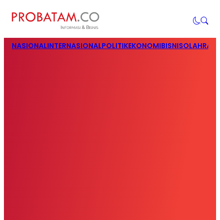
NASIONAL
INTERNASIONAL
POLITIK
EKONOMI
BISNIS
OLAHRAG