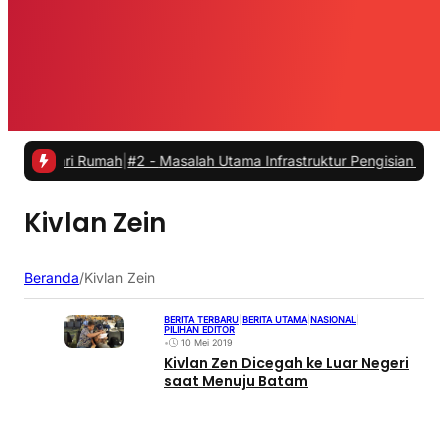
 dari Rumah
|
#2 -
Masalah Utama Infrastruktur Pengisian Daya untuk M
Kivlan Zein
Beranda
/
Kivlan Zein
BERITA TERBARU
|
BERITA UTAMA
|
NASIONAL
|
PILIHAN EDITOR
•
10 Mei 2019
Kivlan Zen Dicegah ke Luar Negeri
saat Menuju Batam