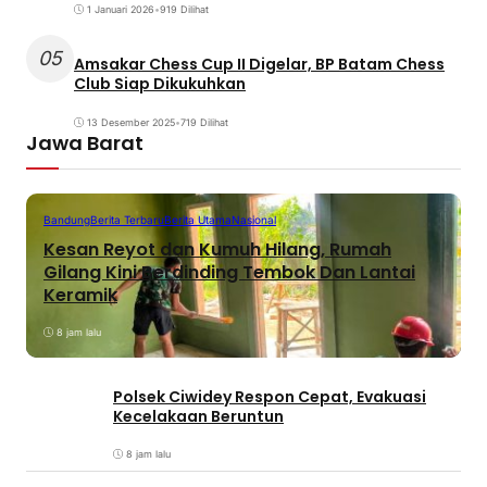
1 Januari 2026
•
919 Dilihat
05
Amsakar Chess Cup II Digelar, BP Batam Chess
Club Siap Dikukuhkan
13 Desember 2025
•
719 Dilihat
Jawa Barat
Bandung
Berita Terbaru
Berita Utama
Nasional
Kesan Reyot dan Kumuh Hilang, Rumah
Gilang Kini Berdinding Tembok Dan Lantai
Keramik
8 jam lalu
Polsek Ciwidey Respon Cepat, Evakuasi
Kecelakaan Beruntun
8 jam lalu