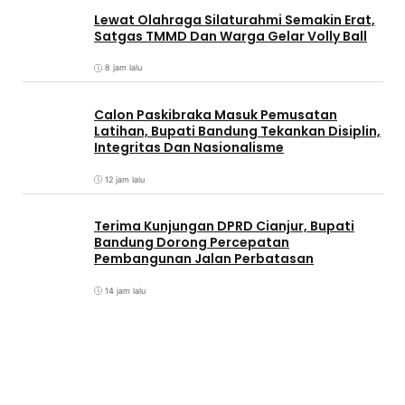
Lewat Olahraga Silaturahmi Semakin Erat,
Satgas TMMD Dan Warga Gelar Volly Ball
8 jam lalu
Calon Paskibraka Masuk Pemusatan
Latihan, Bupati Bandung Tekankan Disiplin,
Integritas Dan Nasionalisme
12 jam lalu
Terima Kunjungan DPRD Cianjur, Bupati
Bandung Dorong Percepatan
Pembangunan Jalan Perbatasan
14 jam lalu