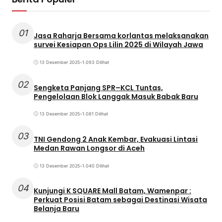
01
Jasa Raharja Bersama korlantas melaksanakan
survei Kesiapan Ops Lilin 2025 di Wilayah Jawa
13 Desember 2025
•
1.093 Dilihat
02
Sengketa Panjang SPR–KCL Tuntas,
Pengelolaan Blok Langgak Masuk Babak Baru
13 Desember 2025
•
1.081 Dilihat
03
TNI Gendong 2 Anak Kembar, Evakuasi Lintasi
Medan Rawan Longsor di Aceh
13 Desember 2025
•
1.040 Dilihat
04
Kunjungi K SQUARE Mall Batam, Wamenpar :
Perkuat Posisi Batam sebagai Destinasi Wisata
Belanja Baru