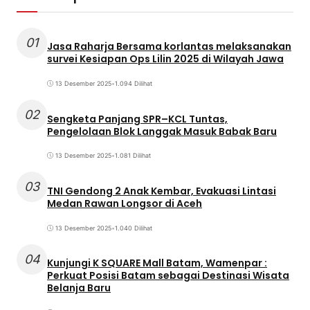
01
Jasa Raharja Bersama korlantas melaksanakan
survei Kesiapan Ops Lilin 2025 di Wilayah Jawa
13 Desember 2025
•
1.094 Dilihat
02
Sengketa Panjang SPR–KCL Tuntas,
Pengelolaan Blok Langgak Masuk Babak Baru
13 Desember 2025
•
1.081 Dilihat
03
TNI Gendong 2 Anak Kembar, Evakuasi Lintasi
Medan Rawan Longsor di Aceh
13 Desember 2025
•
1.040 Dilihat
04
Kunjungi K SQUARE Mall Batam, Wamenpar :
Perkuat Posisi Batam sebagai Destinasi Wisata
Belanja Baru