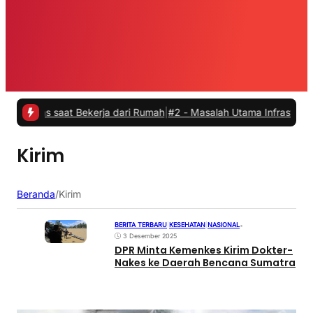
itas saat Bekerja dari Rumah
|
#2 -
Masalah Utama Infrastruktur Pen
Kirim
Beranda
/
Kirim
BERITA TERBARU
|
KESEHATAN
|
NASIONAL
•
3 Desember 2025
DPR Minta Kemenkes Kirim Dokter-
Nakes ke Daerah Bencana Sumatra