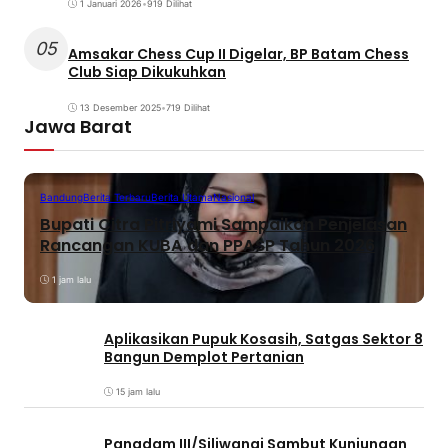
1 Januari 2026
•
919 Dilihat
05
Amsakar Chess Cup II Digelar, BP Batam Chess
Club Siap Dikukuhkan
13 Desember 2025
•
719 Dilihat
Jawa Barat
Bandung
Berita Terbaru
Berita Utama
Nasional
Bupati Citra Pitriyami Sampaikan Penjelasan
Rancangan KUBA dan PPASP Tahun 2026
1 jam lalu
Aplikasikan Pupuk Kosasih, Satgas Sektor 8
Bangun Demplot Pertanian
15 jam lalu
Pangdam III/Siliwangi Sambut Kunjungan