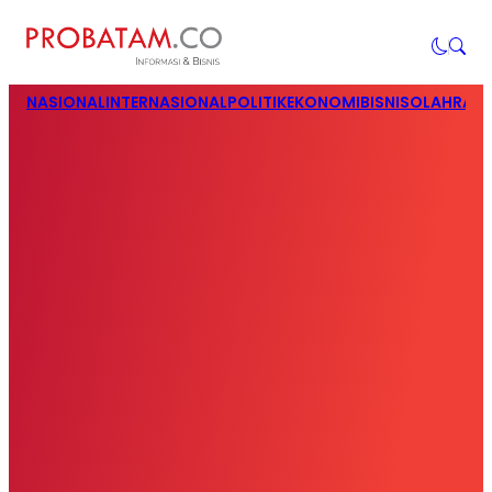
NASIONAL
INTERNASIONAL
POLITIK
EKONOMI
BISNIS
OLAHRAG