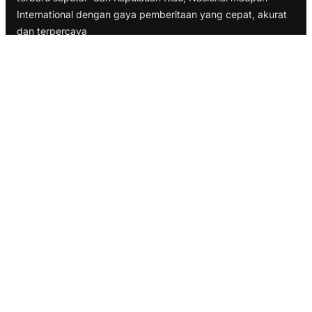
International dengan gaya pemberitaan yang cepat, akurat
dan terpercaya
TELUSURI
Nasional
Internasional
Bisnis
Ekonomi
Politik
Olahraga
INFORMASI
Redaksi
Tentang Kami
Disclaimer
Pedoman Media Cyber