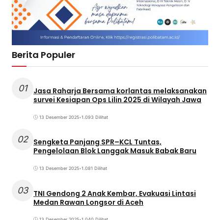
Berita Populer
01
Jasa Raharja Bersama korlantas melaksanakan
survei Kesiapan Ops Lilin 2025 di Wilayah Jawa
13 Desember 2025
•
1.093 Dilihat
02
Sengketa Panjang SPR–KCL Tuntas,
Pengelolaan Blok Langgak Masuk Babak Baru
13 Desember 2025
•
1.081 Dilihat
03
TNI Gendong 2 Anak Kembar, Evakuasi Lintasi
Medan Rawan Longsor di Aceh
13 Desember 2025
•
1.040 Dilihat