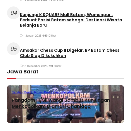
04
Kunjungi K SQUARE Mall Batam, Wamenpar :
Perkuat Posisi Batam sebagai Destinasi Wisata
Belanja Baru
1 Januari 2026
•
919 Dilihat
05
Amsakar Chess Cup II Digelar, BP Batam Chess
Club Siap Dikukuhkan
13 Desember 2025
•
719 Dilihat
Jawa Barat
Bandung
Berita Terbaru
Berita Utama
Peristiwa
Pangdam III/Siliwangi Sambut Kunjungan
Menkopolkam Djamari Chaniago
3 jam lalu