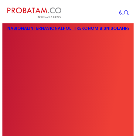
NASIONAL
INTERNASIONAL
POLITIK
EKONOMI
BISNIS
OLAHRAG