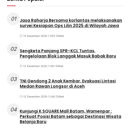
01
Jasa Raharja Bersama korlantas melaksanakan
survei Kesiapan Ops Lilin 2025 di Wilayah Jawa
13 Desember 2025
•
1.093 Dilihat
02
Sengketa Panjang SPR–KCL Tuntas,
Pengelolaan Blok Langgak Masuk Babak Baru
13 Desember 2025
•
1.081 Dilihat
03
TNI Gendong 2 Anak Kembar, Evakuasi Lintasi
Medan Rawan Longsor di Aceh
13 Desember 2025
•
1.040 Dilihat
04
Kunjungi K SQUARE Mall Batam, Wamenpar :
Perkuat Posisi Batam sebagai Destinasi Wisata
Belanja Baru