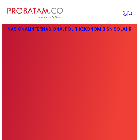
NASIONAL
INTERNASIONAL
POLITIK
EKONOMI
BISNIS
OLAHRAG