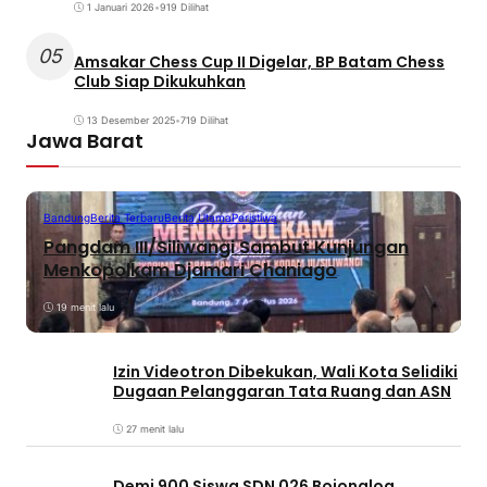
1 Januari 2026
•
919 Dilihat
05
Amsakar Chess Cup II Digelar, BP Batam Chess
Club Siap Dikukuhkan
13 Desember 2025
•
719 Dilihat
Jawa Barat
Bandung
Berita Terbaru
Berita Utama
Peristiwa
Pangdam III/Siliwangi Sambut Kunjungan
Menkopolkam Djamari Chaniago
19 menit lalu
Izin Videotron Dibekukan, Wali Kota Selidiki
Dugaan Pelanggaran Tata Ruang dan ASN
27 menit lalu
Demi 900 Siswa SDN 026 Bojongloa,