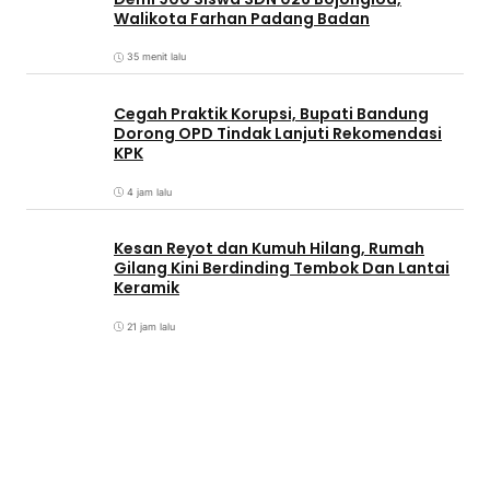
Walikota Farhan Padang Badan
35 menit lalu
Cegah Praktik Korupsi, Bupati Bandung
Dorong OPD Tindak Lanjuti Rekomendasi
KPK
4 jam lalu
Kesan Reyot dan Kumuh Hilang, Rumah
Gilang Kini Berdinding Tembok Dan Lantai
Keramik
21 jam lalu