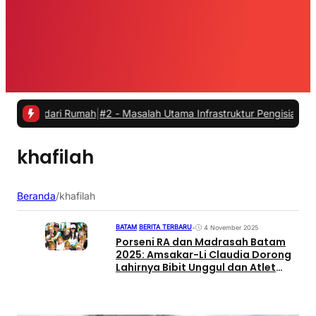
ja dari Rumah
|
#2 -
Masalah Utama Infrastruktur Pengisian Daya untuk
khafilah
Beranda
/
khafilah
BATAM
|
BERITA TERBARU
•
4 November 2025
Porseni RA dan Madrasah Batam
2025: Amsakar-Li Claudia Dorong
Lahirnya Bibit Unggul dan Atlet
Berprestasi