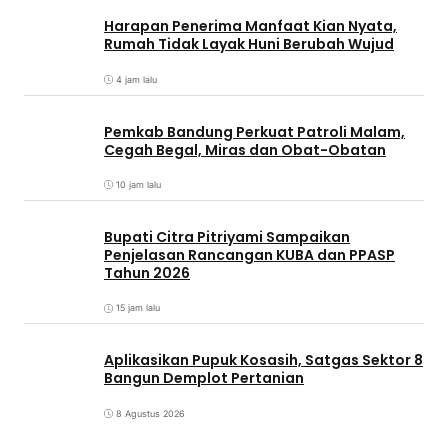
Harapan Penerima Manfaat Kian Nyata,
Rumah Tidak Layak Huni Berubah Wujud
4 jam lalu
Pemkab Bandung Perkuat Patroli Malam,
Cegah Begal, Miras dan Obat-Obatan
10 jam lalu
Bupati Citra Pitriyami Sampaikan
Penjelasan Rancangan KUBA dan PPASP
Tahun 2026
15 jam lalu
Aplikasikan Pupuk Kosasih, Satgas Sektor 8
Bangun Demplot Pertanian
8 Agustus 2026