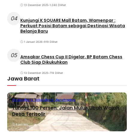
13 Desember 2025
•
1.040 Dilihat
04
Kunjungi K SQUARE Mall Batam, Wamenpar :
Perkuat Posisi Batam sebagai Destinasi Wisata
Belanja Baru
1 Januari 2026
•
919 Dilihat
05
Amsakar Chess Cup II Digelar, BP Batam Chess
Club Siap Dikukuhkan
13 Desember 2025
•
719 Dilihat
Jawa Barat
Bandung
Berita Terbaru
Berita Utama
Inspirasi
Tuntas 100 Persen, Jalan Mulus Ubah Wajah
Desa Terisolir
4 jam lalu