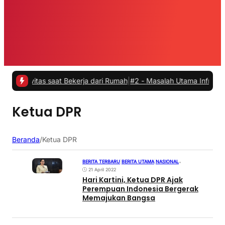
ivitas saat Bekerja dari Rumah
|
#2 -
Masalah Utama Infrastruktur Pe
Ketua DPR
Beranda
/
Ketua DPR
BERITA TERBARU
|
BERITA UTAMA
|
NASIONAL
•
21 April 2022
Hari Kartini, Ketua DPR Ajak
Perempuan Indonesia Bergerak
Memajukan Bangsa