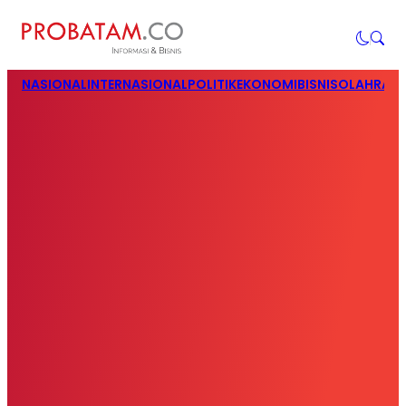
NASIONAL
INTERNASIONAL
POLITIK
EKONOMI
BISNIS
OLAHRAG