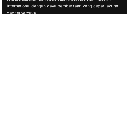
International dengan gaya pemberitaan yang cepat, akurat
dan terpercaya
TELUSURI
Nasional
Internasional
Bisnis
Ekonomi
Politik
Olahraga
INFORMASI
Redaksi
Tentang Kami
Disclaimer
Pedoman Media Cyber