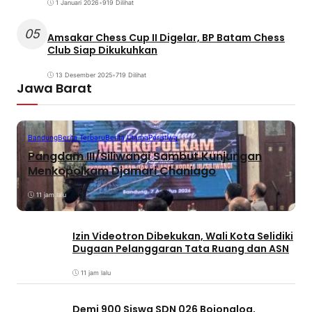
1 Januari 2026
•
919 Dilihat
05
Amsakar Chess Cup II Digelar, BP Batam Chess
Club Siap Dikukuhkan
13 Desember 2025
•
719 Dilihat
Jawa Barat
Bandung
Berita Terbaru
Berita Utama
Peristiwa
Pangdam III/Siliwangi Sambut Kunjungan
Menkopolkam Djamari Chaniago
11 jam lalu
Izin Videotron Dibekukan, Wali Kota Selidiki
Dugaan Pelanggaran Tata Ruang dan ASN
11 jam lalu
Demi 900 Siswa SDN 026 Bojongloa,