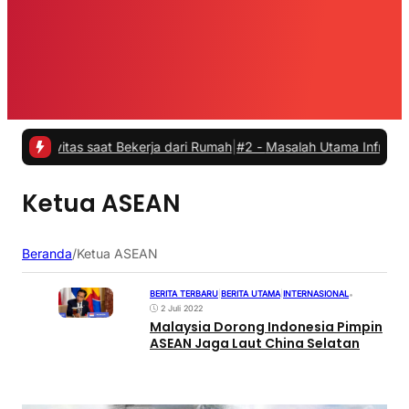
ivitas saat Bekerja dari Rumah
|
#2 -
Masalah Utama Infrastruktur Pe
Ketua ASEAN
Beranda
/
Ketua ASEAN
BERITA TERBARU
|
BERITA UTAMA
|
INTERNASIONAL
•
2 Juli 2022
Malaysia Dorong Indonesia Pimpin
ASEAN Jaga Laut China Selatan