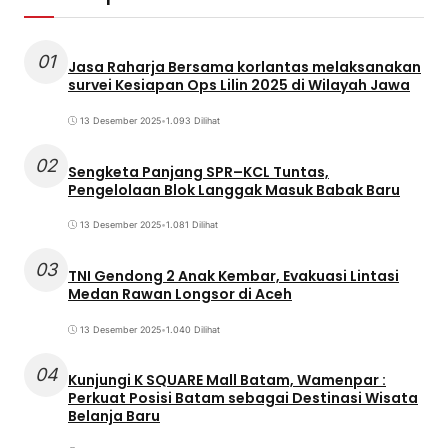
01
Jasa Raharja Bersama korlantas melaksanakan
survei Kesiapan Ops Lilin 2025 di Wilayah Jawa
13 Desember 2025
•
1.093 Dilihat
02
Sengketa Panjang SPR–KCL Tuntas,
Pengelolaan Blok Langgak Masuk Babak Baru
13 Desember 2025
•
1.081 Dilihat
03
TNI Gendong 2 Anak Kembar, Evakuasi Lintasi
Medan Rawan Longsor di Aceh
13 Desember 2025
•
1.040 Dilihat
04
Kunjungi K SQUARE Mall Batam, Wamenpar :
Perkuat Posisi Batam sebagai Destinasi Wisata
Belanja Baru