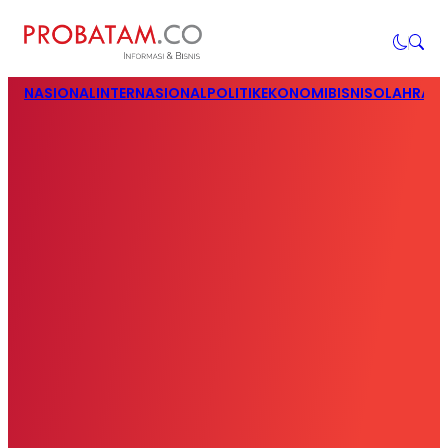
NASIONAL
INTERNASIONAL
POLITIK
EKONOMI
BISNIS
OLAHRAG