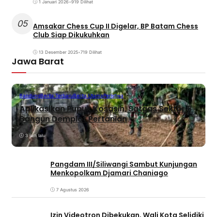
1 Januari 2026
•
919 Dilihat
05
Amsakar Chess Cup II Digelar, BP Batam Chess
Club Siap Dikukuhkan
13 Desember 2025
•
719 Dilihat
Jawa Barat
Bandung
Berita Terbaru
Berita Utama
Peristiwa
Aplikasikan Pupuk Kosasih, Satgas Sektor 8
Bangun Demplot Pertanian
3 jam lalu
Pangdam III/Siliwangi Sambut Kunjungan
Menkopolkam Djamari Chaniago
7 Agustus 2026
Izin Videotron Dibekukan, Wali Kota Selidiki