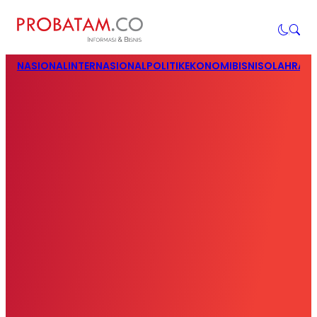
NASIONAL
INTERNASIONAL
POLITIK
EKONOMI
BISNIS
OLAHRAG