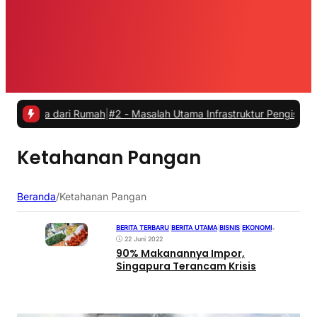
erja dari Rumah
|
#2 -
Masalah Utama Infrastruktur Pengisian Daya unt
Ketahanan Pangan
Beranda
/
Ketahanan Pangan
BERITA TERBARU
|
BERITA UTAMA
|
BISNIS
|
EKONOMI
•
22 Juni 2022
90% Makanannya Impor,
Singapura Terancam Krisis