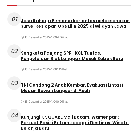
01
Jasa Raharja Bersama korlantas melaksanakan
survei Kesiapan Ops Lilin 2025 di Wilayah Jawa
13 Desember 2025
•
1.094 Dilihat
02
Sengketa Panjang SPR–KCL Tuntas,
Pengelolaan Blok Langgak Masuk Babak Baru
13 Desember 2025
•
1.081 Dilihat
03
TNI Gendong 2 Anak Kembar, Evakuasi Lintasi
Medan Rawan Longsor di Aceh
13 Desember 2025
•
1.040 Dilihat
04
Kunjungi K SQUARE Mall Batam, Wamenpar :
Perkuat Posisi Batam sebagai Destinasi Wisata
Belanja Baru