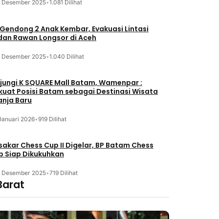
3 Desember 2025
•
1.081 Dilihat
 Gendong 2 Anak Kembar, Evakuasi Lintasi
an Rawan Longsor di Aceh
3 Desember 2025
•
1.040 Dilihat
jungi K SQUARE Mall Batam, Wamenpar :
kuat Posisi Batam sebagai Destinasi Wisata
anja Baru
Januari 2026
•
919 Dilihat
akar Chess Cup II Digelar, BP Batam Chess
b Siap Dikukuhkan
3 Desember 2025
•
719 Dilihat
Barat