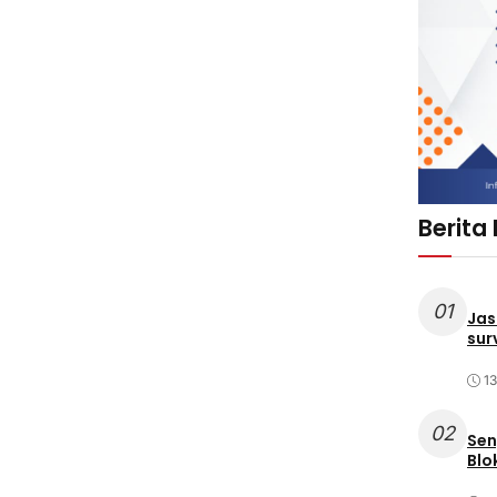
Berita
01
Jas
sur
1
02
Sen
Blo