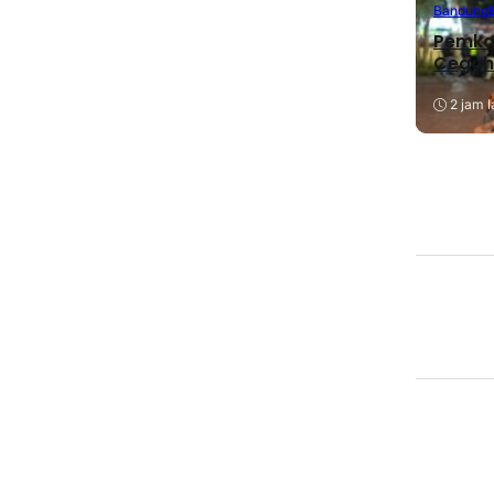
Bandung
Pemkab
Cegah
2 jam l