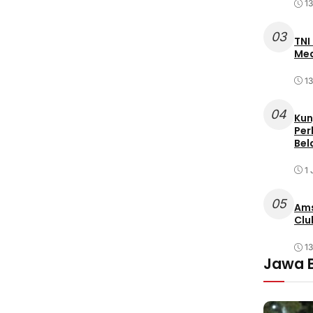
1
03
TNI
Med
1
04
Kun
Per
Bel
1 
05
Ams
Clu
1
Jawa 