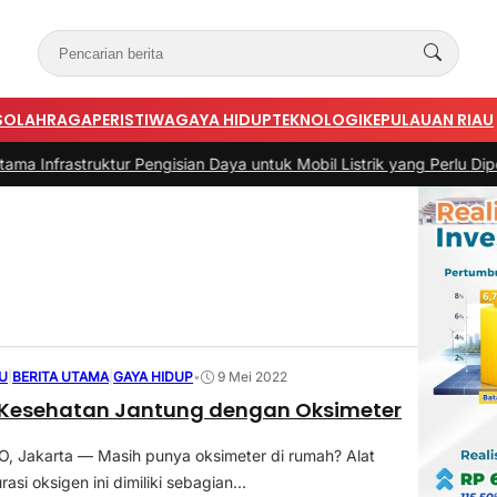
S
OLAHRAGA
PERISTIWA
GAYA HIDUP
TEKNOLOGI
KEPULAUAN RIAU
truktur Pengisian Daya untuk Mobil Listrik yang Perlu Diperhatikan
|
U
|
BERITA UTAMA
|
GAYA HIDUP
•
9 Mei 2022
 Kesehatan Jantung dengan Oksimeter
 Jakarta — Masih punya oksimeter di rumah? Alat
asi oksigen ini dimiliki sebagian...