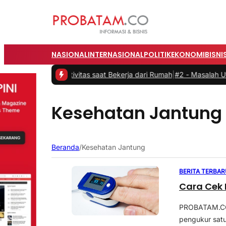
NASIONAL
INTERNASIONAL
POLITIK
EKONOMI
BISNI
an Produktivitas saat Bekerja dari Rumah
|
#2 -
Masalah Utama Infras
Kesehatan Jantung
Beranda
/
Kesehatan Jantung
BERITA TERBAR
Cara Cek
PROBATAM.CO,
pengukur satur