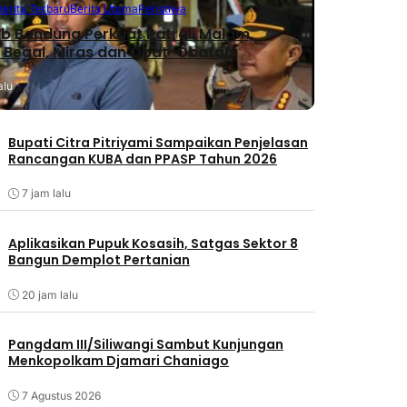
Berita Terbaru
Berita Utama
Peristiwa
 Bandung Perkuat Patroli Malam,
 Begal, Miras dan Obat-Obatan
alu
Bupati Citra Pitriyami Sampaikan Penjelasan
Rancangan KUBA dan PPASP Tahun 2026
7 jam lalu
Aplikasikan Pupuk Kosasih, Satgas Sektor 8
Bangun Demplot Pertanian
20 jam lalu
Pangdam III/Siliwangi Sambut Kunjungan
Menkopolkam Djamari Chaniago
7 Agustus 2026