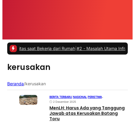
vitas saat Bekerja dari Rumah
|
#2 -
Masalah Utama Infrastruktur Pen
kerusakan
Beranda
/
kerusakan
BERITA TERBARU
|
NASIONAL
|
PERISTIWA
•
2 Desember 2025
MenLH: Harus Ada yang Tanggung
Jawab atas Kerusakan Batang
Toru