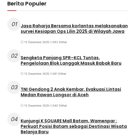
Berita Populer
01
Jasa Raharja Bersama korlantas melaksanakan
survei Kesiapan Ops Lilin 2025 di Wilayah Jawa
13 Desember 2025
•
1.093 Dilihat
02
Sengketa Panjang SPR–KCL Tuntas,
Pengelolaan Blok Langgak Masuk Babak Baru
13 Desember 2025
•
1.081 Dilihat
03
TNI Gendong 2 Anak Kembar, Evakuasi Lintasi
Medan Rawan Longsor di Aceh
13 Desember 2025
•
1.040 Dilihat
04
Kunjungi K SQUARE Mall Batam, Wamenpar :
Perkuat Posisi Batam sebagai Destinasi Wisata
Belanja Baru