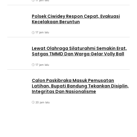
17 jam lalu
Polsek Ciwidey Respon Cepat, Evakuasi
Kecelakaan Beruntun
17 jam lalu
Lewat Olahraga Silaturahmi Semakin Erat,
Satgas TMMD Dan Warga Gelar Volly Ball
17 jam lalu
Calon Paskibraka Masuk Pemusatan
Latihan, Bupati Bandung Tekankan Disiplin,
Integritas Dan Nasionalisme
20 jam lalu