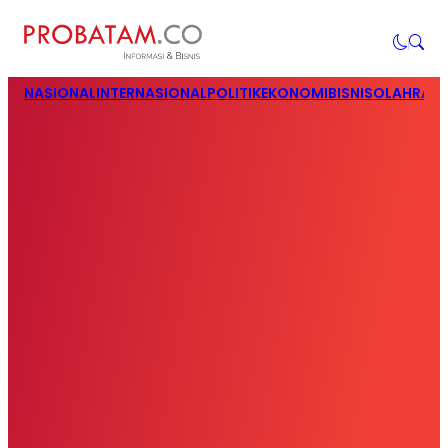
NASIONAL
INTERNASIONAL
POLITIK
EKONOMI
BISNIS
OLAHRAG