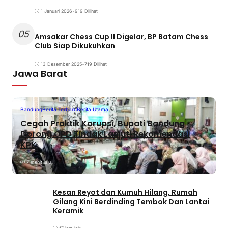
1 Januari 2026
•
919 Dilihat
05
Amsakar Chess Cup II Digelar, BP Batam Chess
Club Siap Dikukuhkan
13 Desember 2025
•
719 Dilihat
Jawa Barat
Bandung
Berita Terbaru
Berita Utama
Cegah Praktik Korupsi, Bupati Bandung
Dorong OPD Tindak Lanjuti Rekomendasi
KPK
7 menit lalu
Kesan Reyot dan Kumuh Hilang, Rumah
Gilang Kini Berdinding Tembok Dan Lantai
Keramik