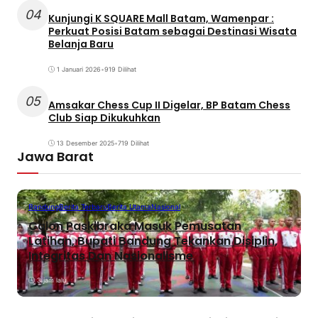
04
Kunjungi K SQUARE Mall Batam, Wamenpar :
Perkuat Posisi Batam sebagai Destinasi Wisata
Belanja Baru
1 Januari 2026
•
919 Dilihat
05
Amsakar Chess Cup II Digelar, BP Batam Chess
Club Siap Dikukuhkan
13 Desember 2025
•
719 Dilihat
Jawa Barat
Bandung
Berita Terbaru
Berita Utama
Nasional
Calon Paskibraka Masuk Pemusatan
Latihan, Bupati Bandung Tekankan Disiplin,
Integritas Dan Nasionalisme
3 jam lalu