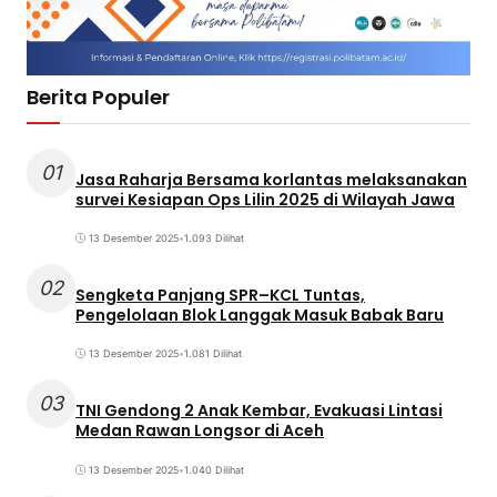
Berita Populer
01
Jasa Raharja Bersama korlantas melaksanakan
survei Kesiapan Ops Lilin 2025 di Wilayah Jawa
13 Desember 2025
•
1.093 Dilihat
02
Sengketa Panjang SPR–KCL Tuntas,
Pengelolaan Blok Langgak Masuk Babak Baru
13 Desember 2025
•
1.081 Dilihat
03
TNI Gendong 2 Anak Kembar, Evakuasi Lintasi
Medan Rawan Longsor di Aceh
13 Desember 2025
•
1.040 Dilihat