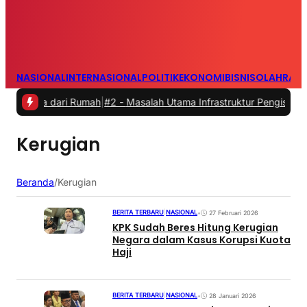
NASIONAL
INTERNASIONAL
POLITIK
EKONOMI
BISNIS
OLAHRAG
rja dari Rumah
|
#2 -
Masalah Utama Infrastruktur Pengisian Daya unt
Kerugian
Beranda
/
Kerugian
BERITA TERBARU
|
NASIONAL
•
27 Februari 2026
KPK Sudah Beres Hitung Kerugian
Negara dalam Kasus Korupsi Kuota
Haji
BERITA TERBARU
|
NASIONAL
•
28 Januari 2026