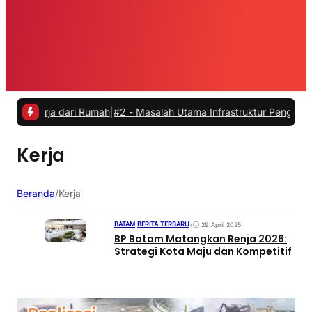
kerja dari Rumah
|
#2 -
Masalah Utama Infrastruktur Pengisian Daya u
Kerja
Beranda
/
Kerja
BATAM
|
BERITA TERBARU
•
29 April 2025
BP Batam Matangkan Renja 2026:
Strategi Kota Maju dan Kompetitif