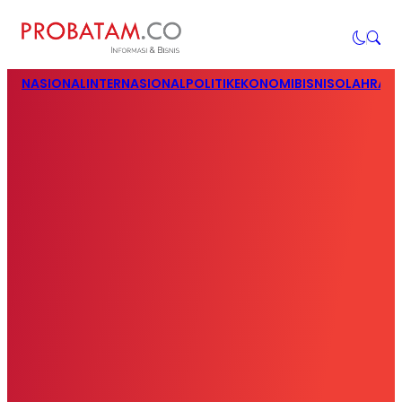
NASIONAL
INTERNASIONAL
POLITIK
EKONOMI
BISNIS
OLAHRAG