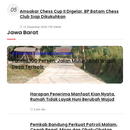
05
Amsakar Chess Cup II Digelar, BP Batam Chess
Club Siap Dikukuhkan
13 Desember 2025
•
719 Dilihat
Jawa Barat
Bandung
Berita Terbaru
Berita Utama
Inspirasi
Tuntas 100 Persen, Jalan Mulus Ubah Wajah
Desa Terisolir
5 jam lalu
Harapan Penerima Manfaat Kian Nyata,
Rumah Tidak Layak Huni Berubah Wujud
5 jam lalu
Pemkab Bandung Perkuat Patroli Malam,
Cegah Begal, Miras dan Obat-Obatan