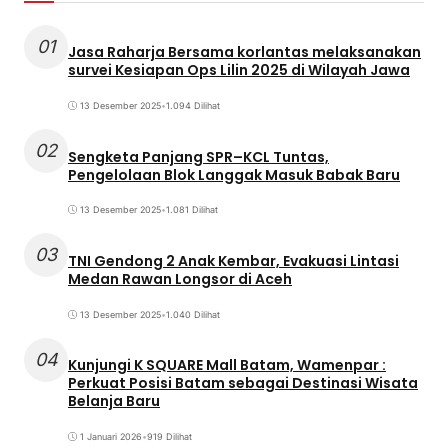
01
Jasa Raharja Bersama korlantas melaksanakan
survei Kesiapan Ops Lilin 2025 di Wilayah Jawa
13 Desember 2025
•
1.094 Dilihat
02
Sengketa Panjang SPR–KCL Tuntas,
Pengelolaan Blok Langgak Masuk Babak Baru
13 Desember 2025
•
1.081 Dilihat
03
TNI Gendong 2 Anak Kembar, Evakuasi Lintasi
Medan Rawan Longsor di Aceh
13 Desember 2025
•
1.040 Dilihat
04
Kunjungi K SQUARE Mall Batam, Wamenpar :
Perkuat Posisi Batam sebagai Destinasi Wisata
Belanja Baru
1 Januari 2026
•
919 Dilihat