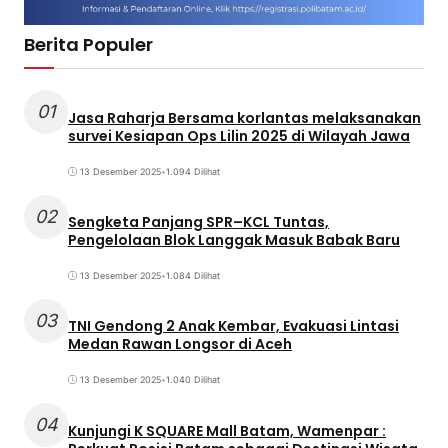
Berita Populer
01
Jasa Raharja Bersama korlantas melaksanakan
survei Kesiapan Ops Lilin 2025 di Wilayah Jawa
13 Desember 2025
•
1.094 Dilihat
02
Sengketa Panjang SPR–KCL Tuntas,
Pengelolaan Blok Langgak Masuk Babak Baru
13 Desember 2025
•
1.084 Dilihat
03
TNI Gendong 2 Anak Kembar, Evakuasi Lintasi
Medan Rawan Longsor di Aceh
13 Desember 2025
•
1.040 Dilihat
04
Kunjungi K SQUARE Mall Batam, Wamenpar :