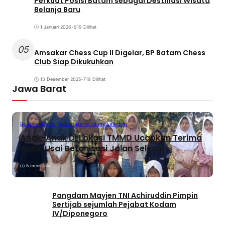
Perkuat Posisi Batam sebagai Destinasi Wisata
Belanja Baru
1 Januari 2026
•
919 Dilihat
05
Amsakar Chess Cup II Digelar, BP Batam Chess
Club Siap Dikukuhkan
13 Desember 2025
•
719 Dilihat
Jawa Barat
Bandung
Berita Terbaru
Berita Utama
Lifestyle
Anak-Anak Di Lokasi TMMD Ucapkan Terima
Kasih Usai Betonisasi Jalan Selesai
5 menit lalu
Pangdam Mayjen TNI Achiruddin Pimpin
Sertijab sejumlah Pejabat Kodam
IV/Diponegoro