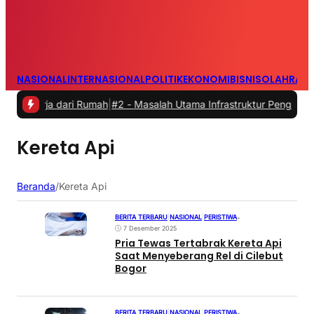
NASIONAL
INTERNASIONAL
POLITIK
EKONOMI
BISNIS
OLAHRAG
rja dari Rumah
|
#2 -
Masalah Utama Infrastruktur Pengisian Daya unt
Kereta Api
Beranda
/
Kereta Api
BERITA TERBARU
|
NASIONAL
|
PERISTIWA
•
7 Desember 2025
Pria Tewas Tertabrak Kereta Api
Saat Menyeberang Rel di Cilebut
Bogor
BERITA TERBARU
|
NASIONAL
|
PERISTIWA
•