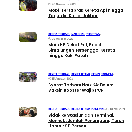
26 November 2025
Mobil Tertabrak Kereta Api hingga
Terjun ke Kali di Jakbar
BERITA TERBARU
|
NASIONAL
|
PERISTIWA
•
28 Oktober 2025
Main HP Dekat Rel, Pria di
Simalungun Tersenggol Kereta
hingga Kaki Patah
BERITA TERBARU
|
BERITA UTAMA
|
BISNIS
|
EKONOMI
•
15 Agustus 2022
Syarat Terbaru Naik KA: Belum
Vaksin Booster Wajib PCR
BERITA TERBARU
|
BERITA UTAMA
|
NASIONAL
•
10 Mei 2021
Sidak ke Stasiun dan Terminal,
Menhub: Jumlah Penumpang Turun
Hampir 90 Persen